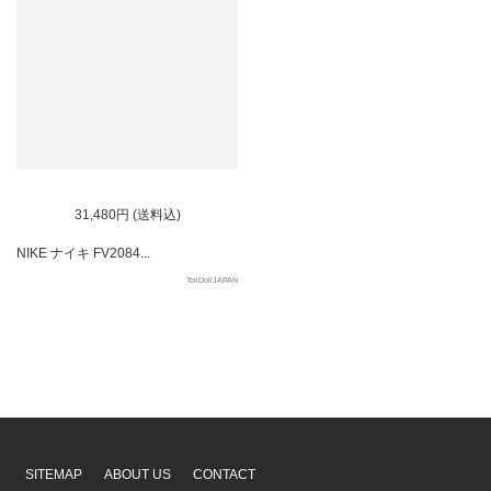
31,480円 (送料込)
NIKE ナイキ FV2084...
ToriDollJAPAN
SITEMAP
ABOUT US
CONTACT