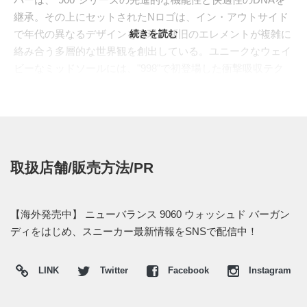
継承。その上にセットされたNロゴは、イン・アウトサイド
で年代の異なるデザインを表現、新旧のエレメントが複雑に
続きを読む
絡み合う多層的な世界観を創出している。ユニークなウェイ
ビーなミッドソールには、"998"で初登場した衝撃吸収テク
ノロジー"ABZORB(アブゾーブ)"が採用され、ヒール部分に
は"993"で評価されたヒールクリップが配置され、安定性が
一段と向上している。歴代モデルのエッセンスとブランドが
誇る機能性を見事に融合させた"9060"は、その独特のスタイ
ルと極上の履き心地で他に類を見ない存在感を放っている。
取扱店舗/販売方法/PR
秋口にぴったりなバーガンディを纏ったニューカラーが登
場。補強パーツの一部にグレー、サイドのNロゴはホワイト
でバランスの取れた配色へ。ミッドソールはクリーミーなオ
【海外発売中】 ニューバランス 9060 ウォッシュド バーガン
フホワイトをアクセントにセット。落ち着きある色味が魅力
ディをはじめ、スニーカー最新情報をSNSで配信中！
を放つ一足となっている。
海外では2023年8月下旬よりニューバランスにて発売予定。
LINK
Twitter
Facebook
Instagram
価格は$150。また新たな情報が入り次第、スニーカーウォー
ズの
Twitter
や
Facebook
などで報告したい。