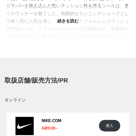
ジラバーを挟み込んだ高いクッション性を誇るソールは、多
くのランナーを魅了した。画期的なランニングシューズとし
て瞬く間に人気を博し、丸みを帯びたフォルムとスウッシュ
続きを読む
のデザインが、ファッションシーンでも支持され、半世紀が
過ぎた現代でも定番アイテムとして男女共に愛されている。
そのクラシックな魅力を引き出すホワイトレザー製の最新作
がスタンバイ。目を引く大ぶりのスウッシュにはユニバーシ
ティブルーを使い、涼しげなイメージを作り出している。ま
たヴィンテージ調に仕立てたセイルカラーのミッドソールに
は、ブルーのグラデーションを挟むことでスピード感を表
取扱店舗/販売方法/PR
現。シンプルでありながら魅力的なデザインが、春から夏の
晴れた日にピッタリの一足となっている。
海外では2023年7月14日に発売予定。価格は$90。
オンライン
UPDATE
日本国内では2023年7月14日に発売予定。価格は11,000円
NIKE.COM
購入
(税込)。 また新たな情報が入り次第、スニーカーウォーズの
AM9:00~
Twitter
や
Facebook
などで報告したい。