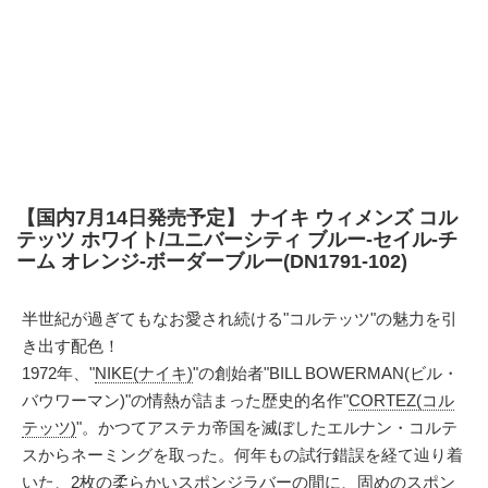
【国内7月14日発売予定】 ナイキ ウィメンズ コル
テッツ ホワイト/ユニバーシティ ブルー-セイル-チ
ーム オレンジ-ボーダーブルー(DN1791-102)
半世紀が過ぎてもなお愛され続ける"コルテッツ"の魅力を引
き出す配色！
1972年、"
NIKE(ナイキ)
"の創始者"BILL BOWERMAN(ビル・
バウワーマン)"の情熱が詰まった歴史的名作"
CORTEZ(コル
テッツ)
"。かつてアステカ帝国を滅ぼしたエルナン・コルテ
スからネーミングを取った。何年もの試行錯誤を経て辿り着
いた、2枚の柔らかいスポンジラバーの間に、固めのスポン