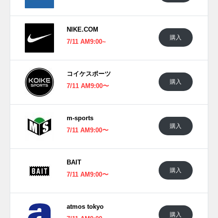
クターをイメージ、未来的な雰囲気を醸し出すブラックとパ
ープルで彩った
NIKE.COM
海外では2023年7月5日にNIKE MEMBER限定発売、11日に
購入
7/11 AM9:00~
リテーラーで発売予定。価格は$130。
UPDATE
コイケスポーツ
日本国内では7月5日からナイキ メンバー向けに、7月11日か
購入
7/11 AM9:00〜
らはNIKE.COMと一部ジョーダン取扱店で発売予定。価格は
16,500円 (税込)。 また新たな情報が入り次第、スニーカーウ
ォーズの
Twitter
や
Facebook
などで報告したい。
m-sports
購入
7/11 AM9:00〜
BAIT
購入
7/11 AM9:00〜
atmos tokyo
購入