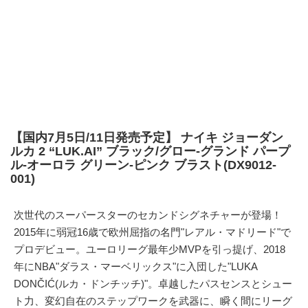
【国内7月5日/11日発売予定】 ナイキ ジョーダン
ルカ 2 “LUK.AI” ブラック/グロー-グランド パープ
ル-オーロラ グリーン-ピンク ブラスト(DX9012-
001)
次世代のスーパースターのセカンドシグネチャーが登場！
2015年に弱冠16歳で欧州屈指の名門"レアル・マドリード"で
プロデビュー。ユーロリーグ最年少MVPを引っ提げ、2018
年にNBA"ダラス・マーベリックス"に入団した"LUKA
DONČIĆ(ルカ・ドンチッチ)"。卓越したパスセンスとシュー
ト力、変幻自在のステップワークを武器に、瞬く間にリーグ