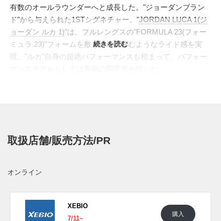
有数のオールラウンダーへと成長した。"ジョーダンブラン
ド"から与えられた1STシグネチャー、"
JORDAN LUCA 1(ジ
ョーダン ルカ 1)
"は、フルレングスの"FORMULA 23(フォー
ミュラ 23)"フォームを敷き詰め、弾むようなライド感を実
続きを読む
現。"ルカ"自身の超絶パフォーマンスも相まって、パフォー
マンスモデルとしては異例の即完売が続いた。
激闘のプレーオフ進出を期すように、早くもセカンドシグネ
チャーが登場。異素材を重ねた美しいレイヤードアッパー
は、ブラックを基調に鮮やかなパープルを効かせ、シュータ
ンには"ルカ"のシグネチャーロゴを、そして、スペックルを
飛ばしたミッドソールには"ジャンプマン"が鎮座。トゥボッ
取扱店舗/販売方法/PR
クスからアウトソールにかけてはスリットのようにラインが
走り、前足重心でのプレーを意識した屈曲性の向上が図られ
た。ソールには"Formula 23(フォーミュラ
オンライン
23)"と"ISOPLATE(ISOプレート)"、そして新しい"CUSHLON
3.0(クシュロン 3.0)"ウェッジフォームを採用。前作同様、超
人的なプレーを引き出すハイスペックスモデルとして人気を
XEBIO
購入
呼びそうだ。今作のカラーリングは仮想的な"Luk.AI"キャラ
7/11~