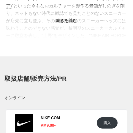
ア)
"といった今もなおカルチャーを形作る老舗がしのぎを削
り、ネットもない時代に雑誌でも見たことのないスニーカー
が店先に立ち並ぶ。その興奮は現代のスニーカーヘッズには
続きを読む
味わうことのできない感覚だ。黎明期のスニーカーカルチャ
ーに敬意を表し、"上野"をデザインした、"
NIKE AIR FORCE
1(ナイキ エアフォース 1)
"がスタンバイした。
40周年のアニバーサリーにスポットが当てられているミッド
カットをベースに、ブラックのスウェードとホワイトのボア
で上野を象徴する愛らしい、"パンダ"をデザインした最新の
AF1。アイステイのみホワイトのスウェードを使用したカラ
取扱店舗/販売方法/PR
ーブロックは、'90sのAF1ミッドの名作、"
FL別注 ネイビー/
ホワイトパテント
"をインスパイアしている。アウトサイド
の通常のスウッシュに対し、インサイドに用いられ
オンライン
た、"
JEWEL SWOOSH(ジュエル スウッシュ)
"はパンダの瞳
を表現。クリアのアウトソールとインソールにはパンダやア
メ横のグラフィックの他、"エアフォース1 バッシュ初搭載ナ
NIKE.COM
購入
イキ"、"ブルース・キルゴア"などの日本語がデザインされ
AM9:00~
る。シュータンのタグやヒールのロゴなどのディテールはあ