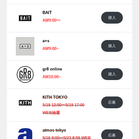
えて省略されており、素材やカラーといったデザインそのも
BAIT
のにスポットを浴びせた。上野のカルチャーへとリスペクト
購入
AM9:00〜
を捧ぐデザイナーの思いを存分に反映した、40周年にふさわ
しい1足に仕上がっている。
2022年に発売予定。
a+s
購入
AM9:00~
UPDATE
日本国内では2022年5月24日に一部のナイキ取扱店にて発売
予定。価格は15,400円(税込)。 また新たな情報が入り次第、
gr8 online
購入
スニーカーウォーズの
Twitter
や
Facebook
などで報告したい。
AM10:00~
(pic. houseofheat)
KITH TOKYO
応募
5/19 12:00〜5/19 17:00
WEB抽選
atmos tokyo
応募
5/18 9:00〜5/23 8:59 WEB