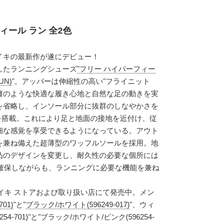
ィール ラン 全2色
イキの最新作が遂にデビュー！
したランニングシューズ
"フリー ハイパーフィー
UN)
"。アッパーは伸縮性の高い"フライニット
二の皮膚のような快適な履き心地と自然な足の動きを実
を省略し、インソール部分に抜群のしなやかさを
N)"を搭載。これにより足と地面の接地を近付け、従
も繊細な感覚を享受できるようになっている。アウト
を兼ね備えた超薄型のワッフルソールを採用。地
凸のデザインを変更し、耐久性の必要な個所には
を確保しながらも、ランニングに必要な機能を兼ね
。
のナイキ ストアおよび取り扱い店にて発売中。メン
01)
"と"
ブラック/ホワイト(596249-017)
"、ウィ
4-701)
"と"
ブラック/ホワイト/ピンク(596254-