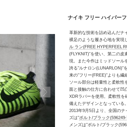
ナイキ フリー ハイパーフ
革新的な技術を詰め込んだナ
裸足のような履き心地を実現
ル ラン(FREE HYPERFEEL R
(FLYKNIT)"を使い、第
現。また今作はミッドソール
誇る"ルナロン(LUNARLO
来の"フリー(FREE)"より
ソール部分は軽量性と柔軟性
面と接触の仕方に合わせて凹
XDRラバーを使用。柔軟性
備えたデザインとなっている
2013年9月5日より、全国
ズは"
ボルト/ブラック(596249-7
メンズは"
ボルト/ブラック(59625