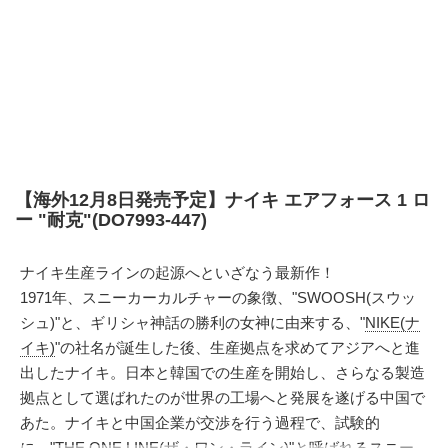
【海外12月8日発売予定】ナイキ エアフォース 1 ロ
ー "耐克"(DO7993-447)
ナイキ生産ラインの起源へといざなう最新作！
1971年、スニーカーカルチャーの象徴、"SWOOSH(スウッ
シュ)"と、ギリシャ神話の勝利の女神に由来する、"
NIKE(ナ
イキ)
"の社名が誕生した後、生産拠点を求めてアジアへと進
出したナイキ。日本と韓国での生産を開始し、さらなる製造
拠点として選ばれたのが世界の工場へと発展を遂げる中国で
あた。ナイキと中国企業が交渉を行う過程で、試験的
に、"THE ONE LINE(ザ・ワン・ライン)"と呼ばれるスニー