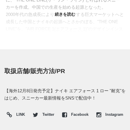
カーを作成。中国での生産を始める起源となった。
2000年代の急成長により世界を席巻する巨大マーケットへと
続きを読む
成長した中国とナイキの起源へとさかのぼる、"THE ONE
LINE"を、"
AIR FORCE 1(エアフォース 1)
"のデザインインス
ピレーションに採用。第1弾の
ホワイト系のカラー
に続く第2
弾となる今作は、ダークブルーのスウェード素材でアッパー
を構成した。ペイントで、"1本線"を表現した前作に対し、今
回はサイドパネルにステッチングを施して、"ONE LINE"を
デザイン。シュータンラベルには、"THE ONE LINE"のネー
取扱店舗/販売方法/PR
ミングを冠し、ヒールには中国語で、"NIKE"を表す、"耐
克"のロゴを配置した。ヒールタブやシュータンのステッチ
によるエッジング、ヴィンテージ加工を施したシューレース
【海外12月8日発売予定】ナイキ エアフォース 1 ロー "耐克"を
など、随所にこだわりのディテールが詰め込まれた1足とな
はじめ、スニーカー最新情報をSNSで配信中！
っている。
中国では2021年12月8日にNIKE+SNKRSにて発売予定。 ま
LINK
Twitter
Facebook
Instagram
た新たな情報が入り次第、スニーカーウォーズの
Twitter
や
Facebook
などで報告したい。