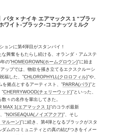
パタ × ナイキ エアマックス 1 "ブラッ
/ホワイト-ブラック-ココナッツミルク
ボレーションに第4弾目がスタンバイ！
たな興奮をもたらし続ける、オランダ・アムステ
6年の"
HOMEGROWN(ホームグロウン)
"に始ま
ムアップでは、物欲を掻き立てるエクスクルーシ
祝福した、"
CHLOROPHYLL(クロロフィル)
"や、
ダムを拠点とするアーティスト、"
PARRA(パラ)
"と
"
CHERRYWOOD(チェリーウッド)
"といった、
る数々の名作を輩出してきた。
IR MAX 1(エアマックス 1)
"のコラボ最新
、"
NOISEAQUA(ノイズアクア)
"、そし
ト マルーン)
"に続き、第4弾となるブラックがスタ
ルダムのコミュニティとの真の結びつきをイメー