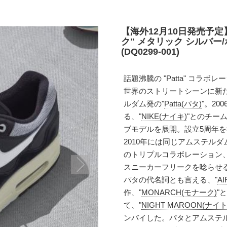
【海外12月10日発売予定】
ク" メタリック シルバー
(DQ0299-001)
話題沸騰の "Patta" コラ
世界のストリートシーンに新
ルダム発の"
Patta(パタ)
"。200
る、"
NIKE(ナイキ)
"とのチー
ブモデルを展開。設立5周年を
2010年には同じアムステル
のトリプルコラボレーション、
スニーカーフリークを唸らせ
パタの代名詞とも言える、"
A
作、"
MONARCH(モナーク)
"と
て、"
NIGHT MAROON(ナイ
ンバイした。パタとアムステ