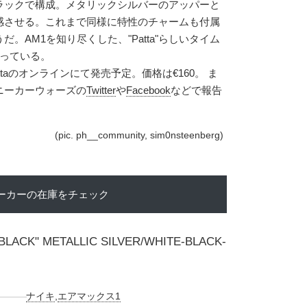
ラックで構成。メタリックシルバーのアッパーと
感させる。これまで同様に特性のチャームも付属
。AM1を知り尽くした、"Patta"らしいタイム
なっている。
attaのオンラインにて発売予定。価格は€160。 ま
ニーカーウォーズの
Twitter
や
Facebook
などで報告
(pic. ph__community, sim0nsteenberg)
ーカーの在庫をチェック
 "BLACK" METALLIC SILVER/WHITE-BLACK-
ナイキ
,
エアマックス1