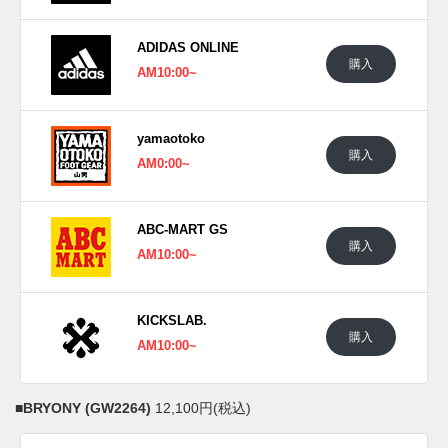
ADIDAS ONLINE
購入
AM10:00~
yamaotoko
購入
AM0:00~
ABC-MART GS
購入
AM10:00~
KICKSLAB.
購入
AM10:00~
■
BRYONY (GW2264)
12,100円(税込)