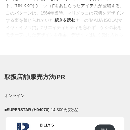
ト、"UNIKKO(ウニッコ)"をあしらったアイテムが登場する。
このパターンは、1964年当時、マリメッコは花柄をデザイン
する事を禁じられていたが、デザイナーの"MAIJA ISOLA(マ
続きを読む
イヤ・イソラ)"はクリエイティビティを忘れず、ケシの花を
モチーフにしたデザインを考案。デザインは広く受け入れら
れ、結果、ブランドの在り方まで大きく変える出世作となっ
た。そのストーリーも合わせ、スポーツやレジャーを楽しむ
ときもクリエイティビティを忘れない気持ちを称える、"ウ
ニッコ"のコレクションが誕生した。
ポップで大胆な目を引く"ウニッコ"、そして"アディダス"が
取扱店舗/販売方法/PR
得意とする高性能素材を組み合わせることで、スタイルと快
適さを兼ね備えるアイテムがラインナップする。ライフスタ
イルシューズでは、往年の名作"SUPERSTAR(スーパースタ
オンライン
ー)"、"STAN SMITH(スタンスミス)"、そして"BRYONY(ブラ
イオニー)"を使い、アッパーに創造性を象徴するウニッコが
■
SUPERSTAR (H04076)
14,300円(税込)
あらゆるパターンで施されている。
日本国内では2021年10月15日より一部のアディダス オリジ
BILLY'S
ナルス取扱店にて発売予定。 また新たな情報が入り次第、
購入