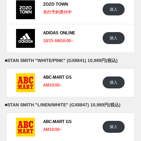
ZOZO TOWN
購入
先行予約受付中
ADIDAS ONLINE
購入
10/15 AM10:00~
■
STAN SMITH "WHITE/PINK" (GX8841) 10,989円(税込)
ABC-MART GS
購入
AM10:00~
■
STAN SMITH "LINEN/WHITE" (GX8847) 10,989円(税込)
ABC-MART GS
購入
AM10:00~