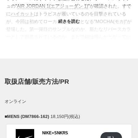
ュの”
AIR JORDAN 1(エアジョーダン 1)
”が確認された。すで
に
ハイカット
はトラビスが履いているのを目撃されている
が、今回は初めてローカットの新色となる”MOCHA(モカ)”が
続きを読む
登場した。第一弾目のサンプルなのか、新たなリバースカラ
ーとして用意されているのか、まだ詳細は明らかとなってい
ないが、スニーカーシーンに名を刻む、トラビスのコラボレ
ーションモデルの続編として、すでに大きな反響を呼んでい
る。素材はスウェードで上品に仕立て、ホワイトレザーの補
強が綺麗なコントラストを描き出す。反逆精神を体現したリ
バーススウッシュは立体的な装飾をプラス。またミッドソー
取扱店舗/販売方法/PR
ルはヴィンテージ調のセイル、アウトソールはアッパーと揃
えてブラウンが使われている。ヒールの右足にはレッドでジ
ャンプマン、左足にはカクタスジャックのロゴがブラウンで
オンライン
入る。
■
MENS (DM7866-162)
18,150円(税込)
UPDATE
2022年に発売予定との噂。
NIKE+SNKRS
購入