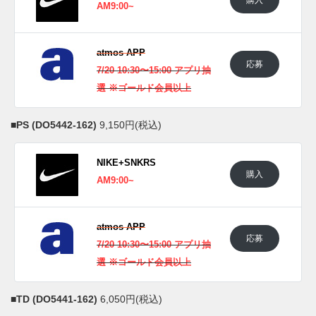
AM9:00~
UPDATE
海外では2022年7月21日に発売予定。
atmos APP
応募
UPDATE
7/20 10:30〜15:00 アプリ抽
日本国内では2022年7月21日に一部のジョーダン ブランド取
選 ※ゴールド会員以上
扱店にて発売予定。価格は18,150円 (税込)。 また新たな情報
が入り次第、スニーカーウォーズの
Twitter
や
Facebook
などで
■
PS (DO5442-162)
9,150円(税込)
報告したい。
NIKE+SNKRS
(pic. Ph_community, kyliejenner. hanzuying, repgod888)
購入
AM9:00~
atmos APP
応募
7/20 10:30〜15:00 アプリ抽
選 ※ゴールド会員以上
■
TD (DO5441-162)
6,050円(税込)