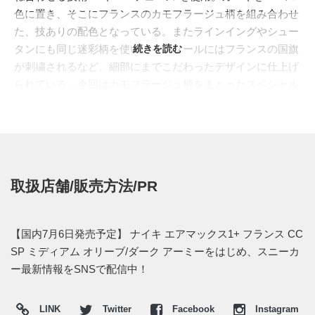
色に置き、そこにフランスのカモフラージュ柄を組み合わせ
た、技ありの配色となっている。またラインイングやシュー
タンにも同じ迷彩柄を使い、インソールにはフランスの国旗
続きを読む
が刺繍されるなど、細部にまでこだわったデザインに仕上げ
られている。今回はカモフラージュ柄をまとったスペシャル
BOXに入って登場する！
国内でも限られた店舗にて、2013年7月6日発売予定。価格は
15,225円 (税込)。先行予約は6月29日00時より開始される。
⇒
ATMOS・楽天
取扱店舗/販売方法/PR
【国内7月6日発売予定】 ナイキ エアマックス1+ フランス CC
SP ミディアム オリーブ/ダーク アーミーをはじめ、スニーカ
ー最新情報をSNSで配信中！
LINK
Twitter
Facebook
Instagram