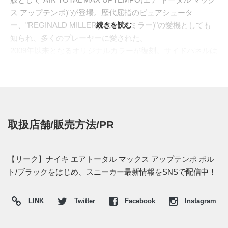
ス アップテンポ)"が登場。歴代屈指のピュアシュータ
ー、"REGINALD MILLER(レジー・ミラー)"の愛機としても
続きを読む
知られ、多くのプレーヤーに愛された。
2009年以来となるオリジナルカラーが復刻。サイドパネルは
タンブルレザー、波打つパイピングは艶やかなパテント、ト
ゥからアイステイにかけてはヌバックと、ブラック一色でま
とめつつ異素材を重ねて質感豊かに仕立てた。キーカラーに
は、"AIR MAX 95(エアマックス 95)"、通称"イエローグラ
デ"を思わせる"VOLT"を採用。透け感のあるアウトソール、
取扱店舗/販売方法/PR
エアユニット、スウッシュを同カラーで統一し、鮮やかなコ
ントラストが映える。様々なハイテクモデルが誕生した90年
代後期を象徴する重厚なデザインは、現代のスニーカーカル
【リーク】ナイキ エアトータル マックス アップテンポ ボル
チャーにもインパクトを与えそうだ。
ト/ブラックをはじめ、スニーカー最新情報をSNSで配信中！
海外では2020年12月10日より発売予定。価格は$190。 また
新たな情報が入り次第、スニーカーウォーズの
Twitter
や
LINK
Twitter
Facebook
Instagram
Facebook
などで報告したい。
(pic. bubblekoppe)