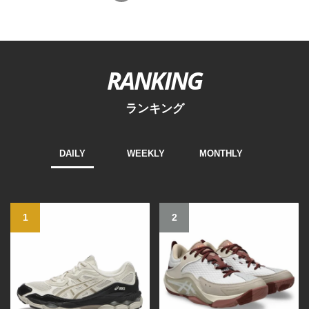
RANKING
ランキング
DAILY
WEEKLY
MONTHLY
1
2