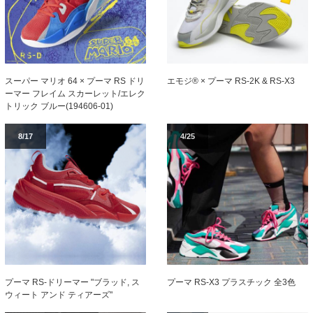
スーパー マリオ 64 × プーマ RS ドリ
エモジ® × プーマ RS-2K & RS-X3
ーマー フレイム スカーレット/エレク
トリック ブルー(194606-01)
8/17
4/25
プーマ RS-ドリーマー "ブラッド, ス
プーマ RS-X3 プラスチック 全3色
ウィート アンド ティアーズ"