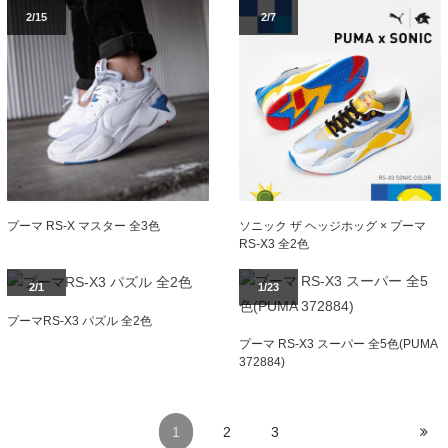
2/15
2/7
プーマ RS-X マスター 全3色
ソニック ザ ヘッジホッグ × プーマ
RS-X3 全2色
2/1
1/23
プーマRS-X3 パズル 全2色
プーマ RS-X3 スーパー 全5色(PUMA
372884)
1
2
3