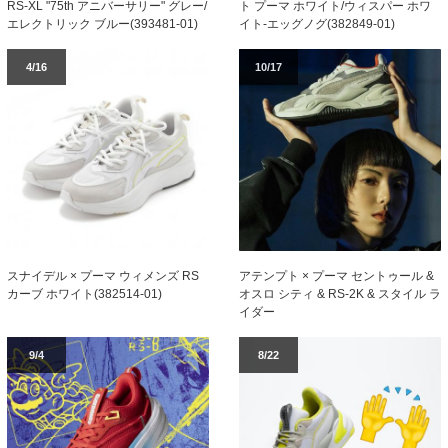
RS-XL "75th アニバーサリー" グレー/
ト プーマ ホワイト/ウィスパー ホワ
エレクトリック ブルー(393481-01)
イト-エッグノグ(382849-01)
4/16
10/17
スナイデル × プーマ ウィメンズ RS
アテンプト × プーマ セントゥール &
カーブ ホワイト(382514-01)
オスロ シティ & RS-2K & スタイル ラ
イダー
9/4
8/22