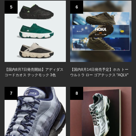
5
6
【国内8月7日発売開始】アディダス
【国内8月14日発売予定】ホカ トー
コードカオス テックモック 3色
ウルトラ ロー ゴアテックス "AQLV"
7
8