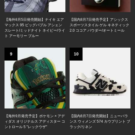
【海外8月5日発売開始】ナイキ エア
【国内8月7日発売予定】アシックス
マックス 95 ビッグバブル アシェン
スポーツスタイル ゲル キネティック
スレート/ミッドナイト ネイビー/ライ
2.0 ココア パウダー/オートミール
ト アーモリー ブルー
9
10
【海外9月発売予定】ポケモン × アデ
【国内8月7日発売開始】ニューバラ
ィダス オリジナルス アディスター コ
ンス ウィメンズ 574 カウプリント ブ
ントロール 5 "レックウザ"
ラック/リネン