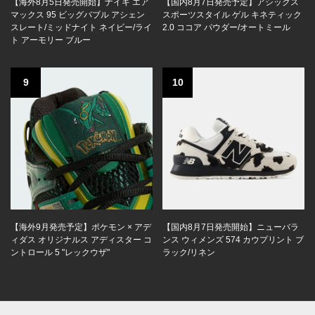
【海外8月5日発売開始】ナイキ エア
【国内8月7日発売予定】アシックス
マックス 95 ビッグバブル アシェン
スポーツスタイル ゲル キネティック
スレート/ミッドナイト ネイビー/ライ
2.0 ココア パウダー/オートミール
ト アーモリー ブルー
9
10
【海外9月発売予定】ポケモン × アデ
【国内8月7日発売開始】ニューバラ
ィダス オリジナルス アディスター コ
ンス ウィメンズ 574 カウプリント ブ
ントロール 5 "レックウザ"
ラック/リネン