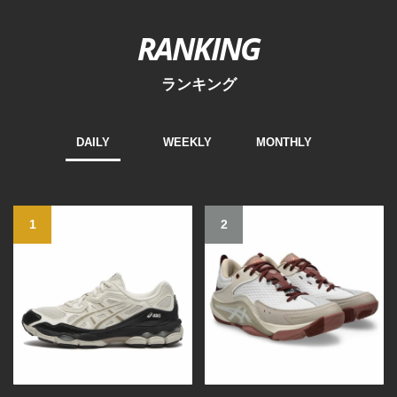
RANKING
ランキング
DAILY
WEEKLY
MONTHLY
1
2