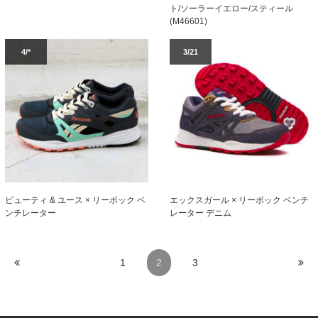
ト/ソーラーイエロー/スティール
(M46601)
4/*
3/21
ビューティ & ユース × リーボック ベ
エックスガール × リーボック ベンチ
ンチレーター
レーター デニム
1
2
3