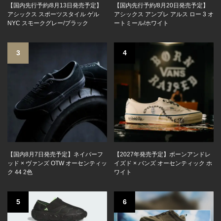
【国内先行予約/8月13日発売予定】
【国内先行予約/8月20日発売予定】
アシックス スポーツスタイル ゲル
アシックス アンプレ アルス ロー 3 オ
NYC スモークグレー/ブラック
ートミール/ホワイト
3
4
【国内8月7日発売予定】ネイバーフ
【2027年発売予定】ボーンアンドレ
ッド × ヴァンズ OTW オーセンティッ
イズド × バンズ オーセンティック ホ
ク 44 2色
ワイト
5
6