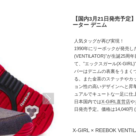
【国内3月21日発売予定】
ーター デニム
人気タッグが再び実現！
1990年にリーボックが発売
(VENTILATOR)"が生誕
て、"エックスガール(X-GI
パーはデニムの表裏をうまく
る。また金茶のステッチやカ
ョン性の高いデザインへと昇
ュアルでキュートな一足に仕
日本国内では
X-GIRL直営店
や
日発売予定。価格は14,040円 
X-GIRL × REEBOK VENTI