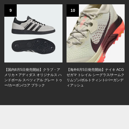
9
10
【国内8月5日発売開始】クラブ・ア
【海外8月5日発売開始】ナイキ ACG
メリカ × アディダス オリジナルス ハ
ゼガマ トレイル シーグラス/チームク
ンドボール スペツィアル グレー トゥ
リムゾン/ボルトティント/バーガンデ
ー/カーボン/コア ブラック
ィアッシュ