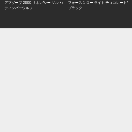
アブゾーブ 2000 リネン/シー ソルト/
フォース 1 ロー ライト チョコレート/
ティンバーウルフ
ブラック