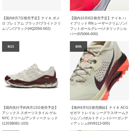
【国内8月7日発売予定】ナイキ ボメ
【国内10月8日発売予定】ナイキ ハ
ロ プレミアム ブラック/ブライトクリ
イブリッド RN レーザークリムゾン/
ムゾン/ブラック(HQ2050-002)
フットボールグレー/メタリックシル
バー(IV5066-600)
8/13
8/05
【国内先行予約/8月13日発売予定】
【海外8月5日発売開始】ナイキ ACG
アシックス スポーツスタイル ゲル
ゼガマ トレイル シーグラス/チームク
NYC クリーム/アンティーク レッド
リムゾン/ボルトティント/バーガンデ
(1203B081-103)
ィアッシュ(HV8113-005)