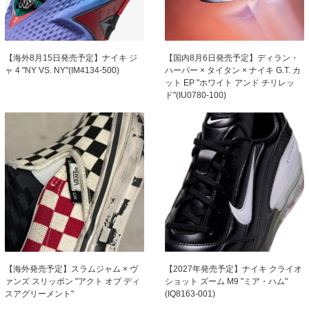
【海外8月15日発売予定】ナイキ ジ
【国内8月6日発売予定】ディラン・
ャ 4 "NY VS. NY"(IM4134-500)
ハーパー × タイタン × ナイキ G.T. カ
ット EP "ホワイト アンド チリレッ
ド"(IU0780-100)
【海外発売予定】スラムジャム × ヴ
【2027年発売予定】ナイキ クライオ
ァンズ スリッポン "アクト オブ ディ
ショット ズーム M9 "ミア・ハム"
スアグリーメント"
(IQ8163-001)