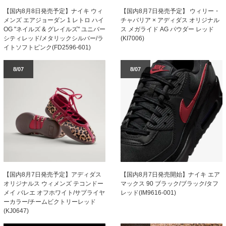
【国内8月8日発売予定】ナイキ ウィ
【国内8月7日発売予定】 ウィリー・
メンズ エアジョーダン 1 レトロ ハイ
チャバリア × アディダス オリジナル
OG "ネイルズ & グレイルズ" ユニバー
ス メガライド AG パウダー レッド
シティレッド/メタリックシルバー/ラ
(KI7006)
イトソフトピンク(FD2596-601)
8/07
8/07
【国内8月7日発売予定】アディダス
【国内8月7日発売開始】ナイキ エア
オリジナルス ウィメンズ テコンドー
マックス 90 ブラック/ブラック/タフ
メイ バレエ オフホワイト/サプライヤ
レッド(IM9616-001)
ーカラー/チームビクトリーレッド
(KJ0647)