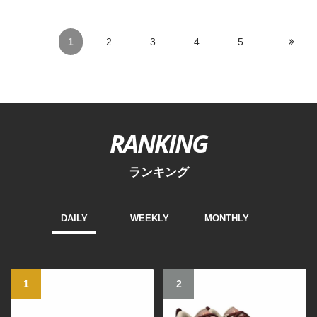
1
2
3
4
5
RANKING
ランキング
DAILY
WEEKLY
MONTHLY
1
2