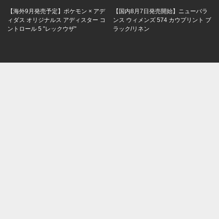
【海外9月発売予定】ポケモン × アデ
【国内8月7日発売開始】ニューバラ
ィダス オリジナルス アディスター コ
ンス ウィメンズ 574 カウプリント ブ
ントロール 5 "レックウザ"
ラック/リネン