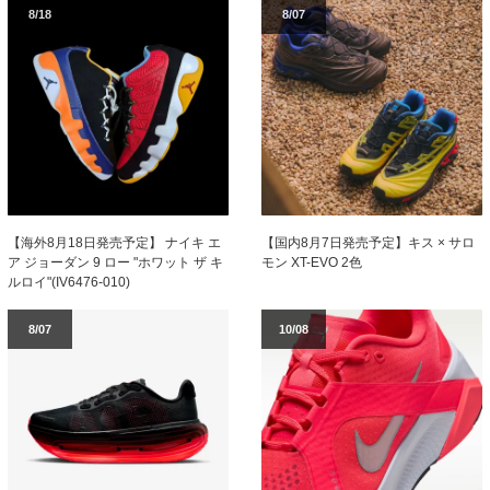
8/18
8/07
【海外8月18日発売予定】 ナイキ エ
【国内8月7日発売予定】キス × サロ
ア ジョーダン 9 ロー "ホワット ザ キ
モン XT-EVO 2色
ルロイ"(IV6476-010)
8/07
10/08