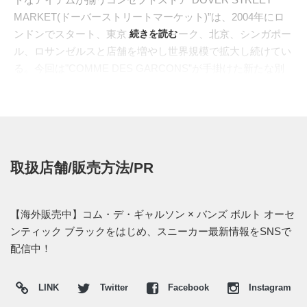
MARKET(ドーバーストリートマーケット)”は、2004年にロ
ンドンでスタート、東京、ニューヨーク、北京、シンガポー
続きを読む
ル、ロサンゼルスと店舗を増やし世界規模で拡大し続けてい
る。今回は"COMME DES GARCONS”が手掛けた新たな別
注モデルがロンドンの”DOVER STREET MARKET”で発売さ
れた。”VANS”が1966年に製作したブランドの処女作であ
る”AUTHENTIC(オーセンティック)”をベースに採用。時代を
超越して愛されるマスタピースをブラックで染め上げ、その
上に“MY ENERGY COMES FROM FREEDOM”、”LIVE
取扱店舗/販売方法/PR
FREE WIHT STRONG WILL”といった自由を象徴するメッセ
ージを異なるフォントでプリント。真っ黒のソールはヒール
パッチも同色でまとめて重厚感をプラス。インソールのフッ
【海外販売中】コム・デ・ギャルソン × バンズ ボルト オーセ
トベッドにはレザーを配置し、その上に両者のブランド名を
ンティック ブラックをはじめ、スニーカー最新情報をSNSで
刻み込んだ。
配信中！
海外では2019年4月9日よりDOVER STREET MARKET
LONDONにて販売開始。価格は$130。日本国内での販売あ
LINK
Twitter
Facebook
Instagram
る際には、スニーカーウォーズの
LINE@
で報告したい。