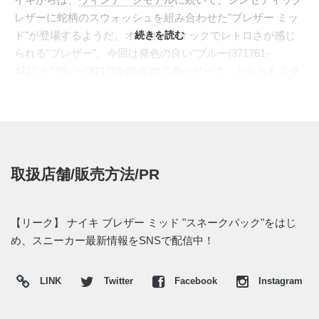
レザーに蛇柄のスウォッシュを組み合わせた"ブレザー ミッ
ド"が登場するようだ。オーセンティックでレトロさが感じ
続きを読む
られる"ブレザー"。今回は発色の良い"ブルー(371761-
471)"と"グレー(371761-014)"の二色がリーク。どちらもスタ
イリングに合わせやすいシルエットとカラーリングである。
またサイドのスウォッシュも、程よいラグジュアリー感を演
出している。
発売日については掲載されていないため、はっきりとした日
程は分かっていない。新たな情報が入り次第、もう一度スニ
取扱店舗/販売方法/PR
ーカーウォーズに掲載したいと思う。
【リーク】 ナイキ ブレザー ミッド "スネークパック"をはじ
め、スニーカー最新情報をSNSで配信中！
LINK
Twitter
Facebook
Instagram