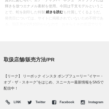
輝きを放つエナメル素材を使用。今回は干支モデルというこ
とで、蛇を刻印した特製ストラップも付属してくるようだ。
続きを読む
発売日については、サイトに掲載されていないため不明であ
る。旧正月が2月10日からなので、おそらくその近辺でリリ
ースされることが予想される。
取扱店舗/販売方法/PR
【リーク】 リーボック インスタ ポンプフューリー "イヤー・
オブ・ザ・スネーク"をはじめ、スニーカー最新情報をSNSで
配信中！
LINK
Twitter
Facebook
Instagram