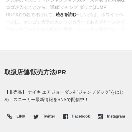
ロゴが入ることから、通称"ジャンプ ダック(JUMP
DUCK)"の名で呼ばれている。カラーリングは、ホワイトベ
続きを読む
ースに、オレゴン大学のカレッジカラーであるグリーンとイ
エローを組み合わせた配色で構成。シュータン部分には、大
学の頭文字である"O"が入った特別モデルとなっている。
現在は、オレゴン大学に通うアスリート選手および、ナイキ
関係者しか手に入れることが出来ない貴重なスニーカーだそ
うだ。
取扱店舗/販売方法/PR
【非売品】 ナイキ エアジョーダン4 "ジャンプダック"をはじ
め、スニーカー最新情報をSNSで配信中！
LINK
Twitter
Facebook
Instagram