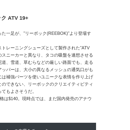
 ATV 19+
一足が、"リーボック(REEBOK)"より登場す
トレーニングシューズとして製作された"ATV
通のスニーカーと異なり、タコの吸盤を連想させる
泥道、雪道、草むらなどの厳しい路面でも、走る
アッパーは、大小の異なるメッシュの通気口がも
には補強パーツを使いユニークな表情を作り上げ
とのできない、リーボックのクリエイティビティ
ってもよさそうだ。
格は$140。現時点では、まだ国内発売のアナウ