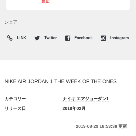
通知
2/18
■
"RED SUEDE" SUMMIT WHITE/BLACK-TRACK RED
シェア
(555088-112)
■
"YELLOW SUEDE" SUMMIT WHITE/BLACK-YELLOW
OCHRE (555088-109)
LINK
Twitter
Facebook
Instagram
2/19
■
"PURPLE TOE" COURT PURPLE/SAIL-BLACK (555088-
501)
■
"GREEN TOE" PINE GREEN/SAIL-BLACK (555088-302)
NIKE AIR JORDAN 1 THE WEEK OF THE ONES
2/20
カテゴリー
ナイキ
,
エアジョーダン1
■
"ROOKIE OF THE YEAR" GOLD HARVEST/SAIL-BLACK
(555088-700)
リリース日
2019年02月
■
WMNS AJ1 REBEL TOP3 (AT4151-001)
2019-08-29 18:53:36 更新
2/21