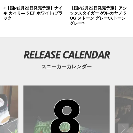
■
"SHADOW" BLACK/WHITE-MEDIUM GREY (555088-013)
【国内2月22日発売予定】ナイ
【国内2月22日発売予定】アシ
■
WMNS AJ1 REBEL CHICAGO (AT4151-100)
キ カイリ― 5 EP ホワイト/ブラ
ックスタイガー ゲル-カヤノ 5
ック
OG ストーン グレー/ストーン
2/22
グレー
■
"HOMEAGE TO HOME" BLACK/WHITE-UNIVERSITY
RED (861428-061)
■
"SPORTS ILLUSTRATED" BLACK/VARSITY RED-
RELEASE CALENDAR
UNIVERSITY BLUE (555088-015)
スニーカーカレンダー