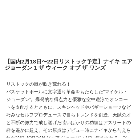
【国内2月18日〜22日リストック予定】ナイキ エア
ジョーダン 1 ザ ウィーク オブ ザ ワンズ
リストックの嵐が吹き荒れる！
バスケットボールに文字通り革命をもたらした"マイケル・
ジョーダン"。爆発的な得点力と優雅な空中遊泳でオンコー
トを支配するとともに、スキンヘッドやバギーショーツなど
巧みなセルフプロデュースで自らトレンドを創造。天賦の才
と不断の努力で成し遂げた眩いばかりの功績はアスリートの
枠を遥かに超え、その原点はデビュー時にナイキから与えら
れた"AIR JORDAN 1(エア ジョーダン 1)"に集約される。"シ