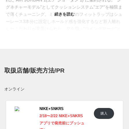
グネチャーモデル"としてクッションシステム"エア"を極限ま
で薄くチューニング。ミッドフットのフィットラップはシュ
続きを読む
ーレース3本分に設定しホールド感を強化するなど新人離れ
したこだわりが見受けられた。空を飛ぶ"ウイングマーク"と
スピード感溢れるスウッシュを宿したシャープなフォルムは
オフコートでも絶大な人気を集め、"キング・オブ・スニー
カー"として長きにわたりスニーカーカルチャーをリードし
ている。
今回は国内NIKE＋SNKRSにて2019年2月18日〜2月22日の5
取扱店舗/販売方法/PR
日間に渡り2018年にリリースされた"AIR JORDAN 1"がリス
トック予定。いずれも発売と同時に完売となった人気モデル
だけに激しい争奪戦が予想される。
オンライン
価格はAIR JORDAN 1 RETRO HIGH OGが17,280円(税込)、
WMNS AJ1 REBELが15,660円 (税込)。
NIKE+SNKRS
購入
※
ナイキジャパン公式のLINE
にて通知を選択することで事前
2/18〜2/22 NIKE+SNKRS
にURLが告知される
アプリで発売前にプッシュ