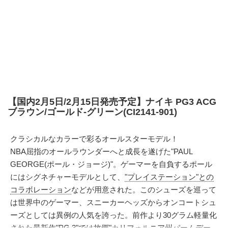
【国内2月5日/2月15日発売予定】ナイキ PG3 ACG
ブラウン/ゴールド-グリーン(CI2141-901)
クラシカルなカラーで彩るオールスターモデル！
NBA屈指のオールラウンダーへと成長を遂げた"PAUL
GEORGE(ポール・ジョージ)"。ゲーマーを自負するポール
にはシグネチャーモデルとして、
"プレイステーション"との
コラボレーション
などが用意された。このシューズを巡って
は世界中のゲーマー、スニーカーヘッズからオンコートシュ
ーズとしては異例の人気を誇った。前作より30グラム軽量化
された最新作"
PG 3
"では故郷"カリフォルニア州パームデー