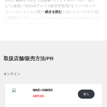
ル"と縁深い"NASA(アメリカ航空宇宙局)"をフィーチャー。
スペースシャトルの機内服から着想を得たカラーや月を模し
続きを読む
た円形のトラクションパターンなどハイスペックかつユニー
クなデザインを取り入れた。
本作は2019年のNBAオールスターゲームに合わせた一足。イ
エロー、オレンジ、グリーンで染め分けたカラーブロックは
昨今リバイバルヒットを遂げたナイキのアウトドアカテゴリ
ー"ACG"からインスパイア。当時のアパレルやフットウェア
に使われたビビッドなカラーや大胆な切り替えをまといイン
取扱店舗/販売方法/PR
パクト抜群に仕上げた。ソールにはパームデールの郵便番
号"93552"、ヒールには"Don't tell me the sky's the limit when
there are footprints on the moon.(月に足跡がある時代に「限
オンライン
界がある」なんて言わないでくれ）"とジョージ自身のルー
ツと言葉を刻み込む。
海外では2019年2月15日発売予定。価格$160。日本での発売
NIKE+SNKRS
購入
等新たな情報を入手次第スニーカーウォーズの
LINE@
で報告
AM9:00~
したい。