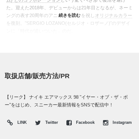
た。迎えた2018年、デビューからは21年目となるが、ネーミ
ングの表す20周年のアニバーサリーを祝し
続きを読む
オリジナルカラー
を復刻。"SERGIO LOZANO(セルジオ・ロザーノ)"のデザイ
ンに「時代が追いついた」のだ。
今回は多数のマテリアルを用いて2019年を祝うゴージャスな
装いへと変身した"AM 98"の全容が明らかとなった。亥年と
なる2019年を表現して毛足の長いハラコと、高級感を漂わせ
たスネークでレイヤーを構築。アッパーにはグラフィカルな
デザインの"春節"を祝うイラストが描かれる。"
AIR FORCE
取扱店舗/販売方法/PR
1(エアフォース 1)
"の"
YEAR OF THE DOG
"にも通じる華や
かな仕上がりとなっている。
海外では2019年の初頭にリリースが見込まれている。国内で
【リーク】 ナイキ エアマックス 98 "イヤー・オブ・ザ・ボ
の展開など、新たな情報がわかり次第またスニーカーウォー
ー"をはじめ、スニーカー最新情報をSNSで配信中！
ズの
LINE@
などで報告したい。
(pic.
dirtymoney823
,
球鞋内幕曝光平台
)
LINK
Twitter
Facebook
Instagram