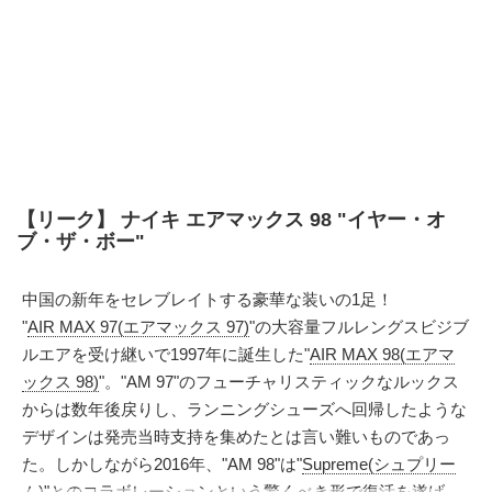
【リーク】 ナイキ エアマックス 98 "イヤー・オ
ブ・ザ・ボー"
中国の新年をセレブレイトする豪華な装いの1足！
"
AIR MAX 97(エアマックス 97)
"の大容量フルレングスビジブ
ルエアを受け継いで1997年に誕生した"
AIR MAX 98(エアマ
ックス 98)
"。"AM 97"のフューチャリスティックなルックス
からは数年後戻りし、ランニングシューズへ回帰したような
デザインは発売当時支持を集めたとは言い難いものであっ
た。しかしながら2016年、"AM 98"は"
Supreme(シュプリー
ム)"とのコラボレーション
という驚くべき形で復活を遂げ