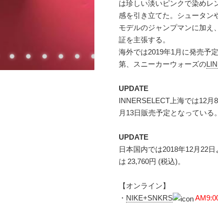
は珍しい淡いピンクで染めレ
感を引き立てた。シュータン
モデルのジャンプマンに加え、
証を主張する。
海外では2019年1月に発売予
第、スニーカーウォーズの
LI
UPDATE
INNERSELECT上海では12
月13日販売予定となっている
UPDATE
日本国内では2018年12月22
は 23,760円 (税込)。
【オンライン】
・
NIKE+SNKRS
AM9:0