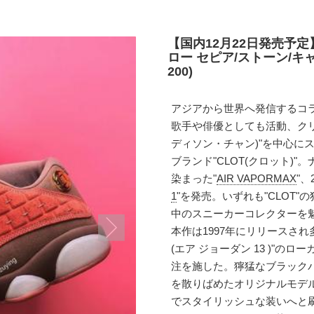
【国内12月22日発売予定】
ロー セピア/ストーン/キャ
200)
アジアから世界へ発信するコ
歌手や俳優としても活動、クリエ
ディソン・チャン)"を中心に
ブランド"CLOT(クロット)
染まった"
AIR VAPORMAX
"
1
"を発売。いずれも"CLOT
中のスニーカーコレクターを
本作は1997年にリリースされ多
(エア ジョーダン 13 )"の
注を施した。獰猛なブラック
を散りばめたオリジナルモデ
でスタイリッシュな装いへと