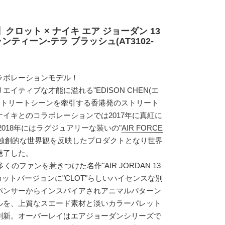
クロット × ナイキ エア ジョーダン 13
ンティーン-テラ ブラッシュ(AT3102-
ラボレーションモデル！
イティブな才能に溢れる"EDISON CHEN(エ
ストリートシーンを牽引する香港発のストリート
"。ナイキとのコラボレーションでは2017年に真紅に
、2018年にはラグジュアリーな装いの"
AIR FORCE
"の独創的な世界観を反映したプロダクトとなり世界
魅了した。
くのファンを惹きつけた名作"AIR JORDAN 13
ローカットバージョンに"CLOT"らしいハイセンスな別
パンサーからインスパイアされアニマルパターン
ルを、上質なスエード素材と淡いカラーパレット
刷新。オーバーレイはエアジョーダンシリーズで