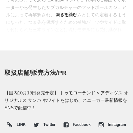
ーターから発生したサブカルチャーのフットボールカジュア
ルによって再解釈され、ユニフォームとしての定着するよう
続きを読む
になった。つま先を保護するための補強パーツやサイドに取
り付けられた三本ラインなどは現行モデルにも受け継がれ、
スポーツシューズとしても現役であり続けるオールドスクー
ルの名作スニーカー。
2018年のワールドカップイヤーに合わせて、この名作にトゥ
モローランドのエッセンスを落とし込んだ一足が登場する。
ベース、ライニング、インソール、アイコンであるスリース
取扱店舗/販売方法/PR
トライプスに至るまで、アッパー全てに高級感漂うプレミア
ムレザーを贅沢に使用。ソフトな質感のレザーは足なじみが
良く、履き始めたその日から快適な履き心地を味わえる。ア
【国内10月19日発売予定】 トゥモローランド × アディダス オ
ウトソールにはさりげなく主張のあるクリアホワイトをセレ
リジナルス サンバ ホワイトをはじめ、スニーカー最新情報を
クト。グレーのレザー製ヒールパッチとシルバーのロゴプリ
SNSで配信中！
ント。全体をスマートに引き締めつつ、クリーンかつミニマ
ルな雰囲気を壊さない絶妙なバランス感覚が光る。
LINK
Twitter
Facebook
Instagram
日本国内では2018年10月19日より、TOMORROWLANDの店