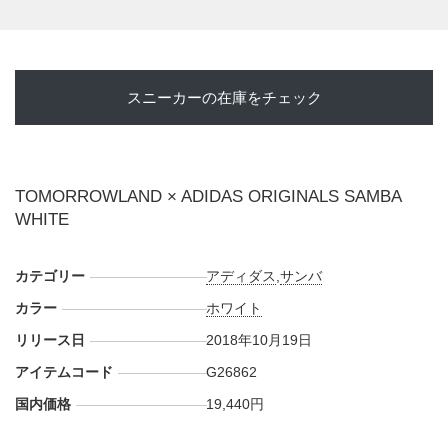
頭およびオンラインにて発売予定。価格は19,440円 (税込)。
【オンライン】
・
トゥモローランド オンラインストア
スニーカーの在庫をチェック
・
MAGASEEK
・
ZOZOTOWN
・
iLumine
・
TAKASHIMAYA FASHION SQUARE
TOMORROWLAND × ADIDAS ORIGINALS SAMBA
WHITE
【実店舗】
・
トゥモローランド
カテゴリー
アディダス
,
サンバ
カラー
ホワイト
リリース日
2018年10月19日
アイテムコード
G26862
国内価格
19,440円