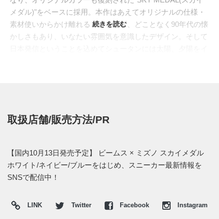
メダル)"をベースに採用。本作はあえてオリジナルの仕様・
素材使いからかけ離れることをせず、どことなく90年代の懐
続きを読む
かしさもあり、いなたい雰囲気を意識したデザイン。そして
日本発信ということを込めてシュータンには太陽、夕陽をイ
メージし、甲部分には昔のミズノの社名でもある美津濃
の"美"を施している。また各パーツに配置したミズノロゴも
使い分け、エンボスのBEAMSロゴがスペシャル感をさらに
高めている。和のテイストを加える事により懐かしさの中に
も、より個性的な印象を持つスニーカーへと見事に導いた。
取扱店舗/販売方法/PR
日本国内では2018年10月13日より一部ショップにて発売予
定。価格は16,740円 (税込)。
【国内10月13日発売予定】 ビームス × ミズノ スカイメダル
【実店舗】
ホワイト/ネイビー/ブルーをはじめ、スニーカー最新情報を
・
BEAMS JAPAN
SNSで配信中！
・
MITA SNEAKERS
・MIZUNO OSAKA CHAYAMACHI
LINK
Twitter
Facebook
Instagram