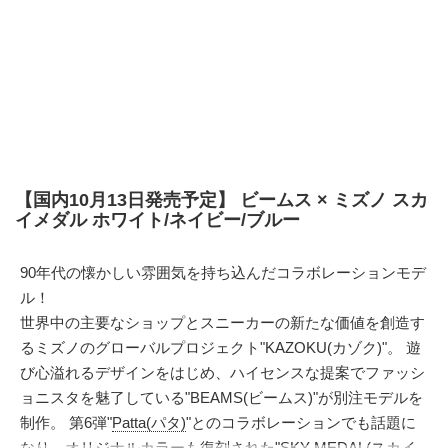
【国内10月13日発売予定】 ビームス × ミズノ スカ
イメダル ホワイト/ネイビー/ブルー
90年代の懐かしい雰囲気を持ち込んだコラボレーションモデ
ル！
世界中の主要なショップとスニーカーの新たな価値を創造す
るミズノのグローバルプロジェクト"KAZOKU(カゾク)"。 遊
び心溢れるデザインをはじめ、ハイセンスな提案でファッシ
ョニスタを魅了している"BEAMS(ビームス)"が別注モデルを
制作。 第6弾"
Patta(パタ)
"とのコラボレーションでも話題に
なり、オリジナルカラーも復刻された"SKY MEDAL(スカイ