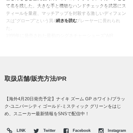
て名を残した。大きな手と機敏なハンドチェックを武器にス
ティールを量産、マッチアップを封殺する激しいディフェン
スは"グローブ"という異名で多くのプレーヤーに畏れられ
続きを読む
た。
1999年に発売された最初のシグネチャーシューズ"AIR
ZOOM GP(エア ズーム GP)"がモノクロのカラーに身を包み
復刻を果たす。"ERIC AVAR(エリック・エイバー)"によって
デザイン。1998年、ナイキと契約したアスリートからのフィ
ードバックをもとに立ち上げられた"ALPHA PROJECT(アル
ファ プロジェクト)”からリリースされた。シューレースを覆
取扱店舗/販売方法/PR
うシュラウドシステムにはラチェットシステムを採用。俊敏
なステップを武器としたペイトンの足元を自らの異名”グロ
ーブ”のようにがっちり包み込む。ソールには薄型のズーム
【海外4月20日発売予定】ナイキ ズーム GP ホワイト/ブラッ
エアを搭載、接地感を高めるなどスピードプレイヤーに向け
ク-ユニバーシティ ゴールド-ミスティック グリーンをはじ
たハイスペックモデルとなった。"ALPHA PROJECT"の証"5
め、スニーカー最新情報をSNSで配信中！
つのドット"を刻んだ左右非対称のデザインは発売後20年を
経ても色あせない存在感を放つ。
LINK
Twitter
Facebook
Instagram
海外では2019年4月20日発売予定。新たな情報がつかめ次