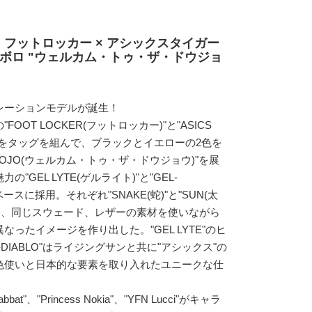
 フットロッカー × アシックスタイガー
アボロ "ウェルカム・トゥ・ザ・ドウジョ
レーションモデルが誕生！
OT LOCKER(フットロッカー)"と"ASICS
ー)"をタッグを組んで、ブラックとイエローの2色を
E DOJO(ウェルカム・トゥ・ザ・ドウジョウ)"を展
GEL LYTE(ゲルライト)"と"GEL-
ベースに採用。それぞれ"SNAKE(蛇)"と"SUN(太
り、同じスウェード、レザーの素材を使いながら
ったイメージを作り出した。"GEL LYTE"のヒ
DIABLO"はライジングサンと共に"アシックス"の
色使いと日本的な要素を取り入れたユニークな仕
t"、"Princess Nokia"、"YFN Lucci"がキャラ