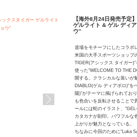
【海外8月24日発売予定】
ゲルライト & ゲル ディ
ウ"
道場をモチーフにしたコラボ
米国の大手スポーツショップの"FO
TIGER(アシックス タイガ
使った"WELCOME TO TH
開する。クラシカルな装いが魅力の"
DIABLO(ゲル ディアボロ)"を
陽)"がテーマに掲げられてお
も色合いを反転させることで異な
ールには蛇のイラスト、"GEL-
カタカナが刻印。パワフルな
上がりが魅力となっている。
ちなみに今回のために"Luka Sabba