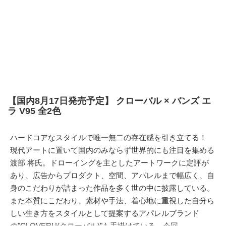
【国内8月17日発売予定】 クローバル × バンズ エ
ラ V95 全2色
ハードコアなスタイルで唯一無二の存在感を引き立てる！
現代アートに置いて国内のみならず世界的にも注目を集める
渡部 将氏。ドローイングを主としたアートワークに定評が
あり、広告からプロダクト、空間、アパレルまで幅広く、自
身のこだわりが詰まった作品を多く世の中に披露している。
また本質にこだわり、素材や手法、着心地に重視した自分ら
しい生き方をスタイルとして提案するアパレルブランド
の"CLOVERU(クローバル)"も手掛けている。今回