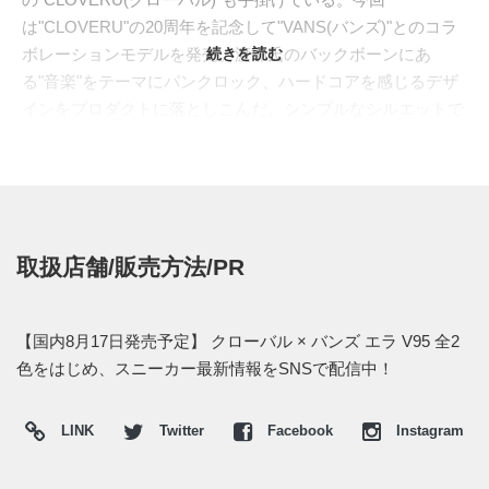
は"CLOVERU"の20周年を記念して"VANS(バンズ)"とのコラ
ボレーションモデルを発売。渡部氏のバックボーンにあ
続きを読む
る"音楽"をテーマにパンクロック、ハードコアを感じるデザ
インをプロダクトに落としこんだ。シンプルなシルエットで
世代を超えて愛される"ERA(エラ)"をベースに採用。極力シ
ンプルで使い勝手の良いキャンバスをアッパーに使い、ヒー
ルには彼のアイデンティティともなる"スワロー"の刺繍が入
る。またアウトソールはクリア仕様にして書き下ろしの"男
女"のイラストを赤の背景の上に落とし込んだ。カラーはレ
取扱店舗/販売方法/PR
ッドとブラックの2色展開。スニーカーデザインから音楽的
な要素を感じ取れるアート性の高いコラボレーションモデル
となっている。
【国内8月17日発売予定】 クローバル × バンズ エラ V95 全2
日本国内では2018年8月17日より、BILLY'S限定で発売予定。
色をはじめ、スニーカー最新情報をSNSで配信中！
価格は9,720円 (税込)。
LINK
Twitter
Facebook
Instagram
【オンライン】
・
BILLY'S ONLINE
AM0:00