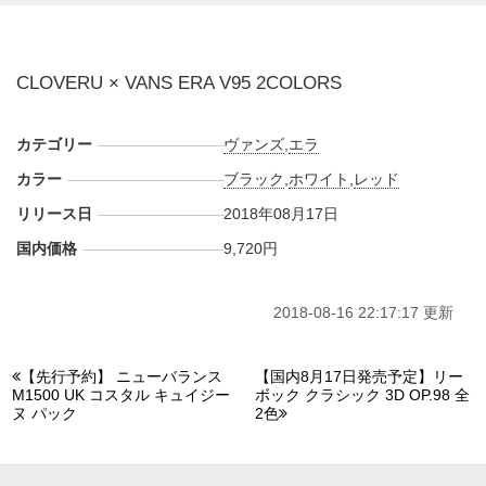
【実店舗】
・BILLY’S渋谷、原宿、新宿、京都、大阪、札幌、福岡、熊
CLOVERU × VANS ERA V95 2COLORS
本、広島
カテゴリー
ヴァンズ
,
エラ
カラー
ブラック
,
ホワイト
,
レッド
リリース日
2018年08月17日
国内価格
9,720円
2018-08-16 22:17:17 更新
【先行予約】 ニューバランス
【国内8月17日発売予定】リー
M1500 UK コスタル キュイジー
ボック クラシック 3D OP.98 全
ヌ パック
2色