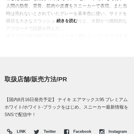
人間の肋骨、背骨、筋肉や皮膚をスニーカーで表現。また当
時は売れないとされていたグレーを基本色に使い、サイドを
横切る大きなスウッシュを無くしたりと、大胆かつ挑戦的な
続きを読む
アプローチで話題を呼んだ。
本作では"AIR MAX 95"のシュータン部に入っていたロゴを大
胆にアッパー全面に落とし込んだ。アッパーはホワイトレザ
ーで包み込み、その上にエンボス加工でAIR MAXのロゴを刻
印。アイステイ周りやシュータンは通気性の良いメッシュを
施した。白黒のモノトーンでまとめていながらも、抜群の存
在感を発揮するキャッチーな一足となっている。
取扱店舗/販売方法/PR
日本国内では2018年8月16日より、ナイキ取扱店にて発売予
定。価格は18,360円 (税込)。
【国内8月16日発売予定】 ナイキ エアマックス95 プレミアム
【オンライン】
ホワイト/ホワイト-ブラックをはじめ、スニーカー最新情報を
・
atmos tokyo
AM9:00
SNSで配信中！
・
Kinetics
AM9:00
・
atmos-tokyo
AM9:00
LINK
Twitter
Facebook
Instagram
・
atmos-pink
AM9:00