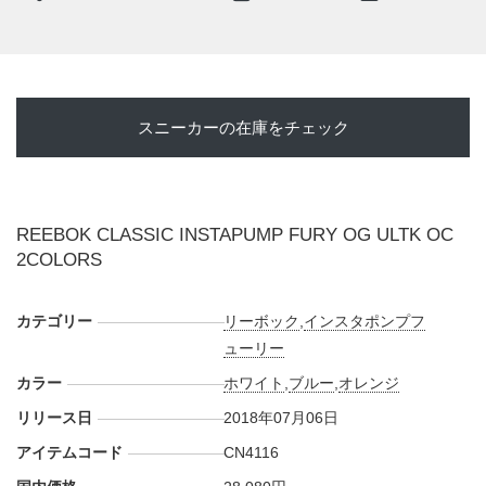
日本国内では2018年7月6日より、BILLY'S ENTなどのリーボ
ック クラシック取扱店にて発売予定。価格は28,080円 (税
込)。
スニーカーの在庫をチェック
【オンライン】
・
BILLY'S ONLINE
AM0:00
・
リーボック オンライン
AM10:00
REEBOK CLASSIC INSTAPUMP FURY OG ULTK OC
2COLORS
カテゴリー
リーボック
,
インスタポンプフ
ューリー
カラー
ホワイト
,
ブルー
,
オレンジ
リリース日
2018年07月06日
アイテムコード
CN4116