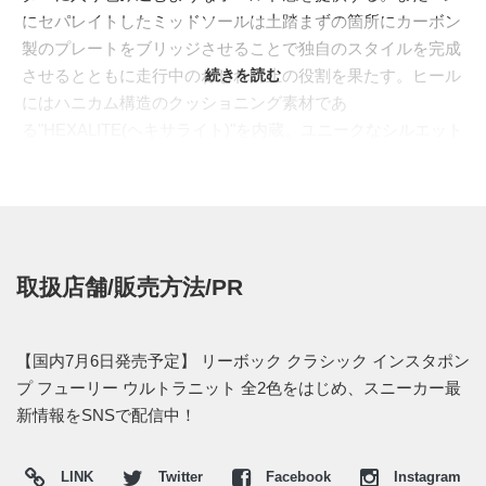
にセパレイトしたミッドソールは土踏まずの箇所にカーボン
製のプレートをブリッジさせることで独自のスタイルを完成
させるとともに走行中のねじれ防止の役割を果たす。ヒール
続きを読む
にはハニカム構造のクッショニング素材であ
る"HEXALITE(ヘキサライト)"を内蔵。ユニークなシルエット
の中に様々なテクノロジーを詰め込み機能性も充実させた。
未来的なヴィジュアル、そして心地よい履き心地も手伝っ
て、現在でも多くのファンを持つ不朽の名作となっている。
本作では"
ZOKU RUNNER
"に使われた、上質なデジタルニッ
ティングテクノロジー"ULTK(ウルトラニット)"でアップデー
取扱店舗/販売方法/PR
ト。スニーカーの必要な通気性や伸縮性は、編み込みのパタ
ーンを変えることで実現。さらにミッドカットのように履き
口を高く設計することでフューチャリスティックな印象を強
【国内7月6日発売予定】 リーボック クラシック インスタポン
めた。美しくオレンジからブルーへと移り変わるカラーと大
プ フューリー ウルトラニット 全2色をはじめ、スニーカー最
地の雄大さを表現したグレーからオレンジの2色がラインナ
新情報をSNSで配信中！
ップ。ウルトラニットの編み込みにも一工夫を施して噴火の
イメージを巧みに表現。足元で存在感を発揮する仕上がりと
LINK
Twitter
Facebook
Instagram
なっている。