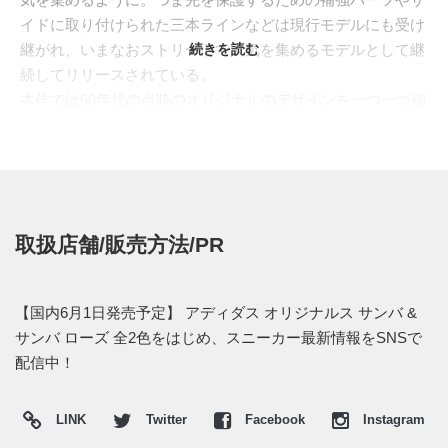
イドに取り付けられた三本ラインなどは現行モデルにも受け
継がれ、いまなおストリートで人気を集めるモデルとして継
続きを読む
続してリリースされている。
本作では60年代の当時のオリジナルのデザインを一つ一つ細
部まで再現。レザーのアッパーはスリーストライプスとヒー
ルタブのコントラストに彩られ、プレミアムなスエードのT
トゥを配置。側面に輝くゴールドの「SAMBA」の文字と、
シュータンにあしらわれたウーブン加工のブランドロゴや特
徴的な半透明のガムソールが、シューズのデザインを際立た
取扱店舗/販売方法/PR
せる。
また"SAMBA ROSE(サンバ ローズ)"では女性らしさを加えな
がら再構成。アッパーは、伝統的な素材に替わって柔らかな
【国内6月1日発売予定】 アディダス オリジナルス サンバ &
レザーが採用され、象徴的なスエードのTトゥパネルはデコ
サンバ ローズ 全2色をはじめ、スニーカー最新情報をSNSで
ラティブなジグザグのステッチへと変換。トレフォイルロゴ
配信中！
をあしらった特徴的なミッドソールは、"SAMBA"の躍動感溢
れるパワフルな進化を遂げ厚底が使われている。
LINK
Twitter
Facebook
Instagram
日本国内では2018年6月1日より、アディダス オリジナルス