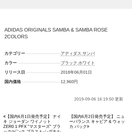
取扱店にて発売予定。価格は12,960円 (税込)。
【オンライン】
・
アディダス オンライン
AM10:00
ADIDAS ORIGINALS SAMBA & SAMBA ROSE
2COLORS
【実店舗】
・BILLY’S原宿店
・URBAN RESEARCH各店
カテゴリー
アディダス
,
サンバ
・Bshop各店
カラー
ブラック
,
ホワイト
・MSPC PRODUCT sort各店
リリース日
2018年06月01日
・Lui's各店
・BAYFLOW 各店
国内価格
12,960円
・SUTUNNING LURE各店
・SHIPS 渋谷店
2019-09-06 16:19:50 更新
・EDIFICE新宿店
・relume各店
【国内6月1日発売予定】 ナイ
【国内6月2日発売予定】 ニュ
・ROSE BUD各店
キ ジョーダン ワイノット
ーバランス キャビア & ウォッ
ZER0.1 PFX "マスターズ" ブラ
カ パック
ック/ピンク ブラスト-シグナル