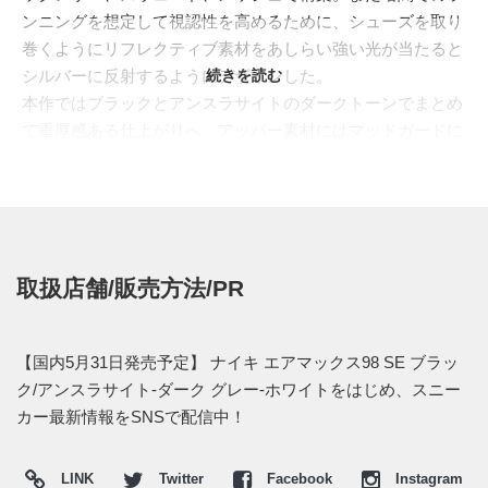
ンニングを想定して視認性を高めるために、シューズを取り
巻くようにリフレクティブ素材をあしらい強い光が当たると
シルバーに反射するようにデザインした。
続きを読む
本作ではブラックとアンスラサイトのダークトーンでまとめ
て重厚感ある仕上がりへ。アッパー素材にはマッドガードに
スウェードをあしらい、甲や踵まわりには通気性に優れたメ
ッシュ素材を採用、高級感溢れるリザード柄の型押しをアイ
ステイに配置。ミッドソールはスポーティかつヴィジブルエ
アの存在感を高めるホワイトを挟み込んだ。2トーンでシッ
クにまとめることで、オリジナルモデルとは異なった落ち着
取扱店舗/販売方法/PR
いたシックな雰囲気をまとう一足となっている。
日本国内では2018年5月31日より、NIKE+SNKRSやナイキ取
扱店にて発売予定。価格は19,440円 (税込)。
【国内5月31日発売予定】 ナイキ エアマックス98 SE ブラッ
ク/アンスラサイト-ダーク グレー-ホワイトをはじめ、スニー
【オンライン】
カー最新情報をSNSで配信中！
・
ナイキストア オンライン
・
山男フットギア
AM9:00
LINK
Twitter
Facebook
Instagram
・
Uptown-deluxe
AM9:00