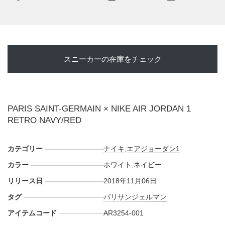
【オンライン】
・
NIKE+SNKRS
11/6 AM9:00
【実店舗】
スニーカーの在庫をチェック
・
EDIFICE渋谷
11/2 AM10:00 WEB抽選応募締切
その他の取扱店情報が入り次第、スニーカーウォーズの
LINE@
などでも報告したい。
PARIS SAINT-GERMAIN × NIKE AIR JORDAN 1
RETRO NAVY/RED
カテゴリー
ナイキ
,
エアジョーダン1
カラー
ホワイト
,
ネイビー
リリース日
2018年11月06日
タグ
パリサンジェルマン
アイテムコード
AR3254-001