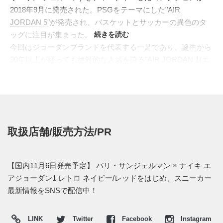
2018年9月に発売された。PSGをテーマにした"
AIR
JORDAN 5
"が発売され、バスケットとサッカーの異色のタ
ッグに注目が集まった。
続きを読む
今回はジョーダンブランドを代表する一足であり、誕生から
30年以上が経っても絶対的な人気を誇る"AIR JORDAN 1(エ
アジョーダン1)"がベースとなる。PSGのユニフォームを意
識したカラーリングで制作され、上品なネイビーのヌバック
で包み込んだアッパーに、同色のレザーでスウッシュとウィ
ングマークをプラス。シュータンとミッドソールにはレッド
のストライプをアクセントとして機能させた。またシュータ
取扱店舗/販売方法/PR
ン裏にはPSGのエンブレム中央にジャンプマンが鎮座するネ
ームを刺繍し、インソールにはスローガンである"ICI C'EST
PARIS"がプリントで入る。
【国内11月6日発売予定】 パリ・サンジェルマン × ナイキ エ
海外では2018年11月3日にリリース日がセットされている。
アジョーダン1 レトロ ネイビー/レッドをはじめ、スニーカー
日本国内でも発売が決まっている。価格は17,280円 (税込)。
最新情報をSNSで配信中！
UPDATE
LINK
Twitter
Facebook
Instagram