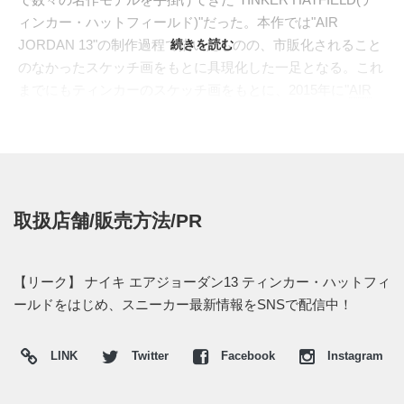
ィンカー・ハットフィールド)"だった。本作では"AIR
JORDAN 13"の制作過程で描いたものの、市販化されること
続きを読む
のなかったスケッチ画をもとに具現化した一足となる。これ
までにもティンカーのスケッチ画をもとに、2015年に"
AIR
MAX ZERO
"、2018年には"
AIR JORDAN 3 TINKER
"が発売
され話題を呼んできた。
本作は1996年8月22日に描かれたスケッチ画を製品化。つま
先の補強パーツの形状の変更、ミッドフットに新たに取り付
けられたストラップ、そしてヒール部分にはホログラムでは
取扱店舗/販売方法/PR
なくフォーム素材の中にジャンプマンロゴを収められるな
ど、現行ものとは異なったディテールが採用されている。カ
ラーはブラックとホワイト/ブラックの2色がリークされてい
【リーク】 ナイキ エアジョーダン13 ティンカー・ハットフィ
る。
ールドをはじめ、スニーカー最新情報をSNSで配信中！
現段階では発売日は明かされていない。もしかしたらスケッ
チ画が描いた日付に合わせ8月22日にリリースされるかもし
LINK
Twitter
Facebook
Instagram
れない。また詳細な情報が入り次第、スニーカーウォーズの
LINE@
などで報告したい。