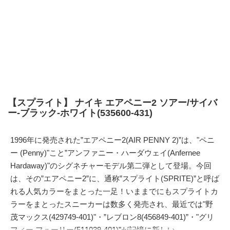
【スプライト】 ナイキ エアペニー2 ソアー/サイバ
ー-ブラック-ホワイト(535600-431)
1996年に発売された”エアペニー2(AIR PENNY 2)”は、"ペニ
ー (Penny)"こと”アンファニー・ハーダウェイ(Anfernee
Hardaway)"のシグネチャーモデル第二弾として登場。今回
は、その”エアペニー2”に、通称”スプライト(SPRITE)”と呼ば
れる人気カラーをまとった一足！いままでにもスプライトカ
ラーをまとったスニーカーは数多く発売され、最近では"野
茂マックス(429749-401)"・”レブロン8(456849-401)”・"グリ
フィー フューリー(511039-401)"が記憶に新しい。