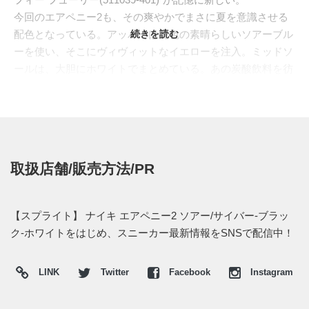
今回のエアペニー2も、その爽やかでまさに夏を意識させる
配色となっている。アッパーは発色の素晴らしいソアーブル
続きを読む
ーを使い、そこにヴィヴィットなイエローを注入。ミッドソ
ールは、大胆にホワイトでまとめている。あの炭酸飲料を彷
彿させる見事なカラーリングといってもよさそうだ。シュー
タンやサイドパネルには、あの有名な1セントロゴもしっか
りと入っている。久々の復刻ということもあり、海外での人
気は上々だ。
発売は"Footlocker"と"House Of Hoops"にて、今週末にリリ
取扱店舗/販売方法/PR
ース予定とされている。価格は、$155とのこと。
【スプライト】 ナイキ エアペニー2 ソアー/サイバー-ブラッ
ク-ホワイトをはじめ、スニーカー最新情報をSNSで配信中！
LINK
Twitter
Facebook
Instagram