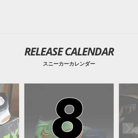
・
ブンリンドースポーツ 沖縄
・
UPTOWN Deluxe
etc....
※その他の取扱店情報が判明次第はスニーカーウォーズの
LINE@
で報告予定。
RELEASE CALENDAR
スニーカーカレンダー