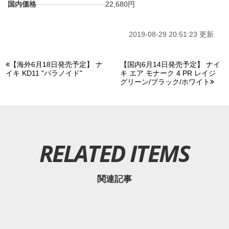
国内価格
22,680円
・
Kinetics
AM9:00
・
mita sneakers
AM9:00
2019-08-29 20:51:23 更新
・
atmos tokyo
AM9:00
・
NIKE+SNKRS
AM9:00
【海外6月18日発売予定】 ナ
【国内6月14日発売予定】 ナイ
イキ KD11 "パラノイド"
キ エア モナーク 4 PR レイジ
■
ウィメンズ・ボーイズ(487524-003)
16,200円 (税込)
グリーン/ブラック/ホワイト
・
Kinetics
AM9:00
・
Uptown-deluxe
AM9:00
・
atmos-tokyo
AM9:00
■
キッズ(312092-003)
8,640円 (税込)
RELATED ITEMS
・
山男フットギア
AM9:00
・
Kinetics
AM9:00
・
Uptown-deluxe
AM9:00
関連記事
・
atmos-tokyo
AM9:00
■
ベビー(312093-003)
6,480円 (税込)