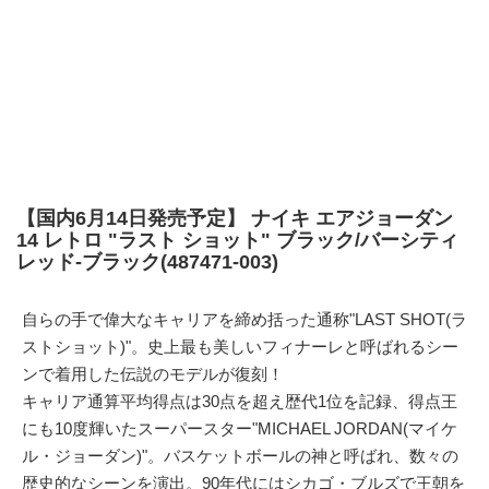
【国内6月14日発売予定】 ナイキ エアジョーダン
14 レトロ "ラスト ショット" ブラック/バーシティ
レッド-ブラック(487471-003)
自らの手で偉大なキャリアを締め括った通称"LAST SHOT(ラ
ストショット)"。史上最も美しいフィナーレと呼ばれるシー
ンで着用した伝説のモデルが復刻！
キャリア通算平均得点は30点を超え歴代1位を記録、得点王
にも10度輝いたスーパースター"MICHAEL JORDAN(マイケ
ル・ジョーダン)"。バスケットボールの神と呼ばれ、数々の
歴史的なシーンを演出。90年代にはシカゴ・ブルズで王朝を