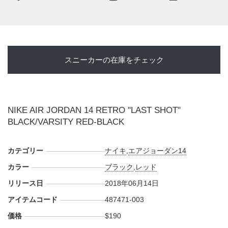
エンブレムを象ったロゴやミッドソールに開けられた通気口
などフェラーリのパーツを模したデザインが特徴的。3連覇
への揺るぎない想いと共に"勝って引退"というジョーダンの
歴史を紐解くに欠かせない一足。
スニーカーの在庫をチェック
"LAST SHOT"を沈めた日付からちょうど20年後のメモリア
ルデー、 2018年6月14日に発売予定となっている。価格は
190ドル。また日本国内でのリリース情報などが分かり次
第、スニーカーウォーズの
LINE@
で報告したい。
NIKE AIR JORDAN 14 RETRO "LAST SHOT"
BLACK/VARSITY RED-BLACK
UPDATE
日本国内では2018年6月14日よりNIK+SNKRSにて発売予
カテゴリー
定。価格は22,680円 (税込)。
ナイキ
,
エアジョーダン14
カラー
ブラック
,
レッド
【オンライン】
リリース日
2018年06月14日
■
メンズ(487471-003)
22,680円 (税込)
アイテムコード
487471-003
・
ナイキストア オンライン
・
山男フットギア
AM9:00
価格
$190
・
BILLY'S ONLINE
AM9:00