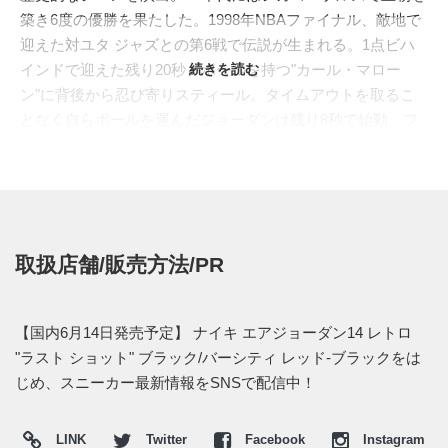
築き6度の優勝を果たした。1998年NBAファイナル、敵地で
迎えた対ユタ ジャズとの第6戦で伝説が生まれる。1点ビハ
インドで迎えた残り20秒、ボールを持つ"カール・マロー
続きを読む
ン"に背後から忍び寄りスティール。タイムアウトを取るこ
となく自らボールを運んだジョーダンは残り8秒で始動。フ
リースローレーン付近でディフェンスを振り切り鮮やかなジ
ャンパー、残り5秒での逆転シュートは6度目の優勝を決定づ
けた。リングをくぐったボールと高々と伸ばした右手のフォ
ロースルー、時が止まった錯覚を覚えるほどの美しいシーン
は”LAST SHOT"と呼ばれNBA史に残る一投として語り継が
取扱店舗/販売方法/PR
れている。
本作はNBAプレイオフで歴史的な記録を残してきた14人のプ
レイヤーをフィーチャーした"
ART OF A CHAMPION
【国内6月14日発売予定】 ナイキ エアジョーダン14 レトロ
COLLECTION(アート・オブ・ア・チャンピオン コレクショ
"ラスト ショット" ブラック/バーシティ レッド-ブラックをは
ン)
"からの一足。"LAST SHOT"の際に着用した"AIR
じめ、スニーカー最新情報をSNSで配信中！
JORDAN 14(エア ジョーダン 14)"、2005年と2011年に続き3
度目の復刻となる。ジョーダンの愛車"フェラーリ"からイン
LINK
Twitter
Facebook
Instagram
スピレーションを受けた美しい造形美のシルエットを持つ。