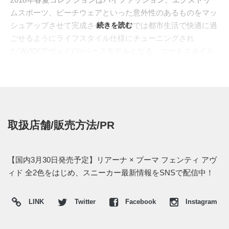
ムスポーツ、ビーチウェアといった意外性のあるものをマッ
シュアップさせて完成させた。本作では都市生活で快適に過
続きを読む
ごせるようにライフスタイル仕様にチューニングされ
た"AVID(アヴィド)"がベースモデルとなる。コートスタイル
のイメージが強いFENTY コレクションにおいて、ランニン
グスタイルは新たな提案となる。アッパーはレザーやメッシ
ュによってモダンなシルエットを構築、足の甲部分を大胆に
カットアウトすることで涼しげなイメージへ。カラーは淡い
グリーンとなナチュラルカラーのライトグレーの2色がライ
取扱店舗/販売方法/PR
ンナップ。
日本国内では2018年3月30日より、プーマストアおよびプー
マ取扱店にて発売予定。価格は18,360円 (税込)。
【国内3月30日発売予定】リアーナ × プーマ フェンティ アヴ
ィド 全2色をはじめ、スニーカー最新情報をSNSで配信中！
LINK
Twitter
Facebook
Instagram