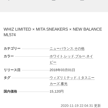
コンフォート性と通気性、そして防臭性の全てに優れる
OrthoLiteを使うなど、細部にまで抜かりないこだわりが詰め
込まれている。
日本国内では2018年3月1日より、mita sneakersなどで発売
WHIZ LIMITED × MITA SNEAKERS × NEW BALANCE
予定。価格は15,120円 (税込)。
ML574
【取扱店】
・
mita sneakers
カテゴリー
ニューバランス
,
その他
・ニューバランス 六本木 19:06
カラー
ホワイト
,
レッド
,
ブルー
,
ネイ
・ニューバランス原宿
ビー
・LUMP TOKYO / LUMP SENDAI / WHIZ LIMITED
リリース日
2018年03月01日
AUTHOLIZED DEALER ※3/3販売
タグ
ウィズリミテッド
,
ミタスニー
【オンラインショップ】
カーズ
,
蓄光
・
ニューバランスオンラインショップ
3/5 AM10:00
国内価格
15,120円
2020-11-19 22:04:31 更新