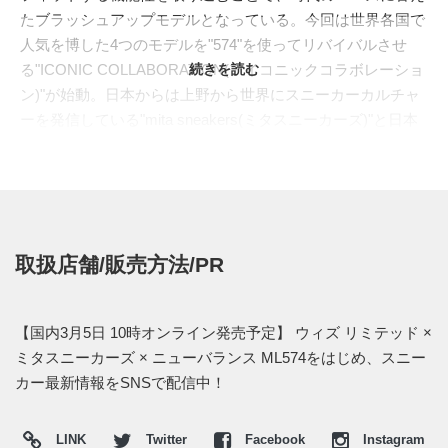
たブラッシュアップモデルとなっている。今回は世界各国で
人気を博した4つのモデルを"574"を使ってリバイバルさせ
る"ICONIC COLLABORATION(アイコニックコラボレーショ
続きを読む
ン)"が始動。日本からは上野から世界にスニーカーカルチャ
ーを発信している"mita sneakers(ミタスニーカーズ)"と日本
を代表するストリートブランド"WHIZ LIMITED(ウィズリミ
テッド)"のタッグが選ばれた。本作では2012年に"mita
sneaker"と"WHIZ LIMITED"とのコラボレーションで世に送
り出された名品"
CM1700
"のコンセプトを踏襲。ニューバラ
ンスの歴史あるカラーリングであるグレーやネイビーと並
取扱店舗/販売方法/PR
び、伝統的なカラーコンビネーションであるトリコロールを
オフホワイト、ネイビー、レッドの3 色を用いて独創的なカ
ラーブロッキングを実現。外側と内側でカラーブロッキング
【国内3月5日 10時オンライン発売予定】 ウィズ リミテッド ×
を大胆に変えることでインパクトを放ち、見る者の目を奪
ミタスニーカーズ × ニューバランス ML574をはじめ、スニー
う。アッパーにはレーザーエッジングによる星型のベンチレ
カー最新情報をSNSで配信中！
ーションホールを施し、アンダーレイヤーに蓄光素材を配置
することで、暗闇になると星が浮かび上がるギミックを搭載
LINK
Twitter
Facebook
Instagram
した。さらに両ショップ名がプリントされたインソールは、