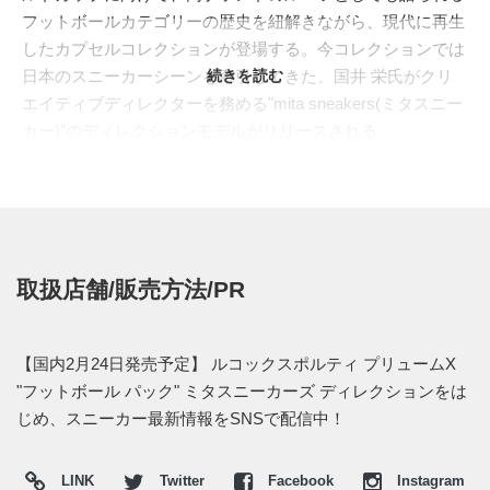
フットボールカテゴリーの歴史を紐解きながら、現代に再生
したカプセルコレクションが登場する。今コレクションでは
日本のスニーカーシーンを牽引してきた、国井 栄氏がクリ
続きを読む
エイティブディレクターを務める"mita sneakers(ミタスニー
カー)"のディレクションモデルがリリースされる。
1998年フランス大会でユーゴスラビア代表のキャプテンとし
て、Jリーグでは名古屋グランパスエイトでも活躍してい
た、ルコックスポルティフの契約選手のピクシーこと"ドラ
ガン・ストイコビッチ"。彼が着用した"PLUME PIXY(プリュ
ームピクシー)"のスパイクがベースとなる。90年代後半に"鳥
取扱店舗/販売方法/PR
の羽"を意味する"PLUME"をプロダクトネームに冠して展開
され、足馴染の良い高級素材のカンガルーレザーを採用。サ
イドパネル特徴的な鳥の羽からインスパイアされたPLUME
【国内2月24日発売予定】 ルコックスポルティ プリュームX
LINEと呼ばれるガードをあしらい、スパイクには耐久性に優
"フットボール パック" ミタスニーカーズ ディレクションをは
れたダイレクトインジェクションを採用するなど、独創的な
じめ、スニーカー最新情報をSNSで配信中！
デザインと優れた機能性を兼備し、多くのフットボールプレ
イヤーから愛された名機だった。
LINK
Twitter
Facebook
Instagram
本作ではアッパーデザインをベースに前足部には、優れた風