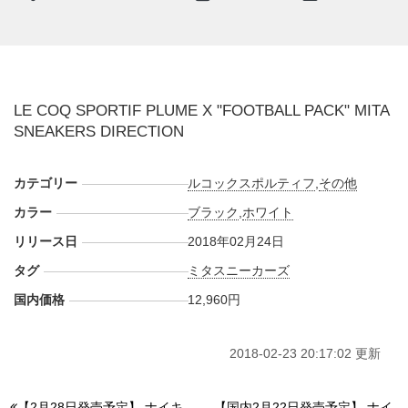
合いと耐久性を誇るフルグレインレザーを使用しながら、適
度なサポート性をキープしてくれるフットボールステッチを
採用。アイコニックな機能デザインである"PLUMELINE"を
ステッチで表現しつつ、覆い被せる様にアウトサイドには縫
LE COQ SPORTIF PLUME X "FOOTBALL PACK" MITA
い付けのルコックスポルティフのロゴを配置した。
SNEAKERS DIRECTION
タウンユースでも使えるようにソールには、アメリカの名テ
ニスプレイヤー"ARTHUR ROBERT ASHE Jr.(アーサーロバ
ートアッシュ Jr)"のシグネチャーモデルとして、1980年代に
カテゴリー
ルコックスポルティフ
,
その他
リリースされた"ARTHUR ASHE(アーサーアッシュ)"のソー
カラー
ブラック
,
ホワイト
ルユニットを取り付けた。
リリース日
2018年02月24日
カラーリングには"PLUME PIXY"のオリジナルカラーから着
想を得たシンプルな黒白の定番カラーにガムソールを組み合
タグ
ミタスニーカーズ
わせた配色と、同ブランド発祥の地である"フランス国旗"の
国内価格
12,960円
トリコロールカラーからインスパイアされた2カラーがライ
ンナップ。当時を懐かしむフットボールファンから昨今のス
2018-02-23 20:17:02 更新
ニーカーヘッズまで、幅広くフィットするモデルに昇華され
た。
日本国内では2018年2月24日より
mita sneakers
で発売予定。
【2月28日発売予定】 ナイキ
【国内2月22日発売予定】 ナイ