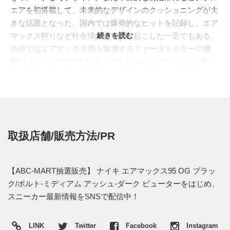
エアを初搭載して、未来的なデザインのクッショニングが大
きな話題となった。国内では爆発的なヒットを記録し、エア
マックス狩りなど社会現象まで引き起こした一足でもある。
続きを読む
本作ではエアマックス95を象徴するファーストカラーの通
称"イエローグラデ"となる。ホワイトからブラックへと移り
変わるグラデーションが印象的で、アッパー素材はメッシ
ュ、スウェードで構築。ブラックのミッドソールから覗くビ
ジブルエアは鮮烈なインパクトを放つネオンイエローで彩
色。2015年にも生誕20周年を記念して復刻リリースされた
が、その時は多くのショップで即完売となり、その人気が未
取扱店舗/販売方法/PR
だに健在であることを示した。今回の復刻でも再び人気を集
めることは必至である。ちなみに最新の
"AIR
VAPORMAX"のソールユニットを組み合わせたハイブリッド
【ABC-MART抽選販売】 ナイキ エアマックス95 OG ブラッ
モデル
のリリースも決まっている。
ク/ボルト-ミディアム アッシュ-ダーク ピューターをはじめ、
日本国内では2018年
3月1日
2月26日(※販売日変更)にリリー
スニーカー最新情報をSNSで配信中！
ス予定。価格は17,280円 (税込)。また詳細情報が分かり次
第、スニーカーウォーズで紹介したいと思う。
LINK
Twitter
Facebook
Instagram