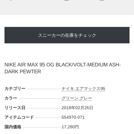
UPDATE 2018.10.18
ABC-MART GRAND STAGE 銀座店のオープン記念とし
て"AIR MAX 95"が公式アプリで抽選販売へ。
スニーカーの在庫をチェック
・
ABC-MART.net
10/19 AM0:00 ～ 10/19 23:59 WEB抽選受
付
NIKE AIR MAX 95 OG BLACK/VOLT-MEDIUM ASH-
DARK PEWTER
カテゴリー
ナイキ
,
エアマックス95
カラー
グリーン
,
グレー
リリース日
2018年02月26日
アイテムコード
554970-071
国内価格
17,280円