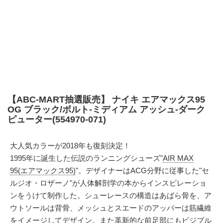
【ABC-MART抽選販売】 ナイキ エアマックス95
OG ブラック/ボルト-ミディアム アッシュ-ダーク
ピューター(554970-071)
大人気カラーが2018年も復刻決定！
1995年に誕生した伝説のランニングシューズ"
AIR MAX
95(エアマックス95)
"。デザイナーはACG分野に従事した"セ
ルジオ・ロザーノ"が人体解剖学の本からインスピレーショ
ンをうけて制作した。シューレースの構造はあばら骨を、ア
ウトソールは背骨、メッシュとスエードのアッパーは筋繊維
をイメージしてデザイン。また革新的な前足部にもビジブル