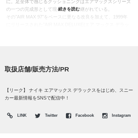
に。足全体で感じるクッショニングはエアマックスシリーズ
の一つの完成形として現在まで受け継がれている。
続きを読む
その"AIR MAX 97"をベースに更なる改良を加えて、1999年
にリリースされた"AIR MAX DELUXE(エア マックス デラッ
クス)"が復刻へ！アッパーはネオプレーン素材を用いたアン
ダーレイが軽量化と通気性を確保。サイドからヒールを巡り
アイレットまでを取り巻くサポートパーツには、"NIKE"のロ
ゴをさり気なく散りばめている。オリジナルモデルではTPU
素材を用いていたが本作ではレザーに変更され、よりスマー
取扱店舗/販売方法/PR
トなシルエットへと刷新された。当時ランナー志向を掲げた
ハイエンドモデルが新たなスタイルで現代に甦る。
2018年度中にリリース予定となっている。価格などは未定。
【リーク】 ナイキ エアマックス デラックスをはじめ、スニー
新たな情報が入り次第、スニーカーウォーズで報告したいと
カー最新情報をSNSで配信中！
思う。
LINK
Twitter
Facebook
Instagram