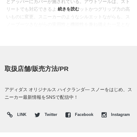
とアッパーにカバーが施されている。アウトソールは、スト
リートでも対応できるように、フラットかつグリップ力の高
続きを読む
いものに変更。スニーカーのようなシルエットながらも、ス
ノーブーツさながらの実用性と機能性を兼ね備えた一足とな
っている。
カラーリングは、"
インディゴ/レッド(G27611)
"と"
ブラック
(G27612)
"の2色がラインナップ。現在、アディダス オリジ
ナルス取扱店にて販売中。価格は14,700円(税込)。
取扱店舗/販売方法/PR
アディダス オリジナルス ハイクランダ― スノーをはじめ、ス
ニーカー最新情報をSNSで配信中！
LINK
Twitter
Facebook
Instagram