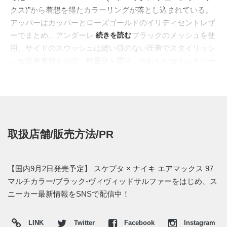
クス)"から着想を得たカラーリングが落とし込まれている。
アッパーはカッパーとローズゴールドのイリディセントレザ
ーでまとめ、アンダーレイヤーにはブラックのメッシュを使
続きを読む
用。サイドのスウッシュは縫い目のない圧着でスタイリッシ
ュな近未来感を演出。軽量化を図り、やわらかなミッドソー
ルを擁するウルトラ仕様のソールユニットの内部は"AIR
MAX TUNED MAX”と同じイエローで彩色。インソールやシ
ュータンのレースループにはモロッコの伝統的なパターンを
アクセントとして配置して、アートワークのようなシルエッ
トへ導いた。
取扱店舗/販売方法/PR
日本国内では2017年9月2日よりNike+ SNKRSで発売予定。
価格は20,520円 (税込)。
【国内9月2日発売予定】 スケプタ × ナイキ エアマックス 97
【取扱店情報】
マルチカラー/ブラック-ヴィヴィッドサルファーをはじめ、ス
--オンラインショップ-- ※午前9時販売開始
ニーカー最新情報をSNSで配信中！
・
NKE+SNKRS 直リンク
・
atmos 直リンク
LINK
Twitter
Facebook
Instagram
・
BILLY'S ONLINE