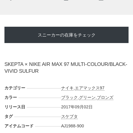
・
UNDEFEATED
--実店舗--
スニーカーの在庫をチェック
・
NIKE 原宿
(抽選入場販売)
・
Sports Lab by atmos 新宿店、名古屋PARCO店、ルクア大
阪店、ステラプレイス札幌店、横浜店、心斎橋店、博多店、
京都店、名古屋TGM店、金沢店、広島店
(抽選入場販売)
SKEPTA × NIKE AIR MAX 97 MULTI-COLOUR/BLACK-
・
atmos 本店、渋谷店、atmos BLUE
(抽選入場販売)
VIVID SULFUR
・
YAMAOTOKO underpass
(抽選販売 ※応募用紙)
・
UNDEFEATED 静岡
(通常販売)
カテゴリー
・
UNDEFEATED 東京・台場・横浜・大阪・福岡・沖縄
ナイキ
,
エアマックス97
(抽
選入場販売)
カラー
ブラック
,
グリーン
,
ブロンズ
・
A+S
(店頭抽選販売)
リリース日
2017年09月02日
・
BILLY'S
タグ
スケプタ
etc....
アイテムコード
AJ1988-900