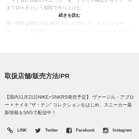
まで10ヵ月という期間で作り上げた。
続きを読む
第一弾目は"REVEALING"、ハンドカット、オープンソー
ス、そして再構築をテーマにデザイン。シュータンを各モデ
ルから取り外して、それぞれオリジナルとは異なるものに入
れ替え、ナイキ タグをサイドにあしらうことで独自性をプ
ラス。また小さなオレンジタブを配置した
り、"SHOELACES"と入ったシューレースなど、DIY感ある
仕上がりも特徴となっている。
取扱店舗/販売方法/PR
第二弾目は"GHOSTING"と名付け、従来と同じマテリアルを
使いつつも、未来的な発想を透明なアッパーで表現。最先端
【国内11月21日NIKE+SNKRS発売予定】 ヴァージル・アブロ
モデルの2つ、そしてバスケットシューズ、ランニングシュ
ー × ナイキ "ザ・テン" コレクションをはじめ、スニーカー最
ーズの代表モデルを網羅したラインナップとなる。
新情報をSNSで配信中！
ファーストコレクションの"REVEALING"は、NIKELABのニ
LINK
Twitter
Facebook
Instagram
ューヨークで9月9～13日、ロンドンは9月18～22日、ミラン