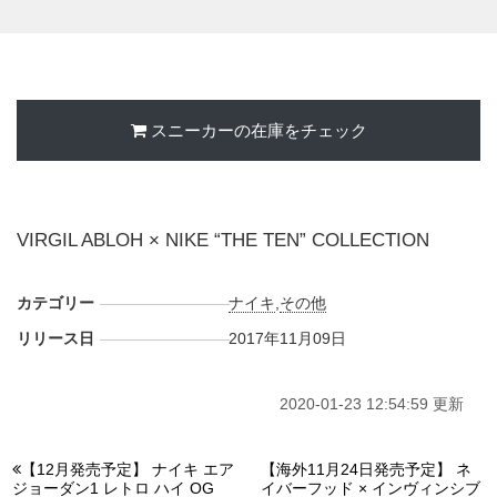
は9月21～25日、パリは9月26～30日に発売予定。日本国内
では2017年11月9日より順次展開される。
UPDATE 2017.11.20
NIKE+SNKRSでは2017年11月21日 午前7時～8時に販売開始
スニーカーの在庫をチェック
される。
【NIKE+SNKRS】
・
AIR JORDAN 1(AA3834-001)
19,440円 (税込) AM7:00
VIRGIL ABLOH × NIKE “THE TEN” COLLECTION
・
BLAZER MID (AA3832-100)
16,200円 (税込) AM7:00
・
HYPERDUNK 2017 FK(AJ4578-100)
21600円 (税込)
カテゴリー
ナイキ
,
その他
AM7:00
・
AIR MAX90 (AA7293-100)
19,440円 (税込) AM7:30
リリース日
2017年11月09日
・
AIR PRESTO (AA3830-001)
14,040円 (税込) AM7:30
・
AIRVAPOR MAX(AA3831-001)
27000円 (税込) AM7:30
2020-01-23 12:54:59 更新
・
ZOOM FLY(AJ4588-100)
19440円 (税込) AM8:00
・
AIR MAX 97 OG(AJ4585-100)
20520円 (税込) AM8:00
【12月発売予定】 ナイキ エア
【海外11月24日発売予定】 ネ
・
AIR FORCE 1 LOW(AO4606-100)
19440円 (税込) AM8:00
ジョーダン1 レトロ ハイ OG
イバーフッド × インヴィンシブ