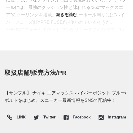
ールには、最強のクッション性と詠われる”360°マックスエ
ア”のツーリングを搭載。そしてシューホール周りには”ハイ
続きを読む
パーフューズ(HYPRE FUSE)”が使われているそうだ。
1997年にフォームポジット ワンがリリースされたので、15
年の月日の中でここまで進化させことになる。常にイノベー
ションを心がけているナイキだからこそ、製作できた一足な
のではないかと思う。今作のカラーリングの発売日は未定だ
が、エアマックス ハイパーポジットは10月あたりからリリ
ースされる可能性が高いとのこと。
取扱店舗/販売方法/PR
【サンプル】 ナイキ エアマックス ハイパーポジット ブルー/
ボルトをはじめ、スニーカー最新情報をSNSで配信中！
LINK
Twitter
Facebook
Instagram