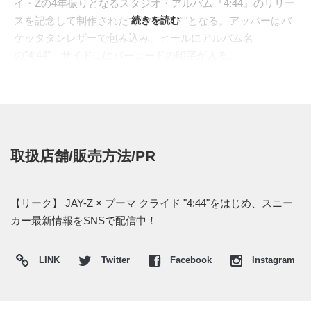
イ・Zの4年振りとなるスタジオ・アルバム『4:44』のリリー
スを記念して制作されたで"クライド"となる。アッパーはバ
続きを読む
ケッタタンレザーで包み込み、ヒールにアルバム名
の"4:44"、サイドにはバーコードの印字が入る。
現在は
PUMAのマーケティングチームメンバーのTwitter
にて
画像が公開されている。このモデルが一般販売されるかは明
かされていない。
取扱店舗/販売方法/PR
【リーク】 JAY-Z × プーマ クライド "4:44"をはじめ、スニー
カー最新情報をSNSで配信中！
LINK
Twitter
Facebook
Instagram